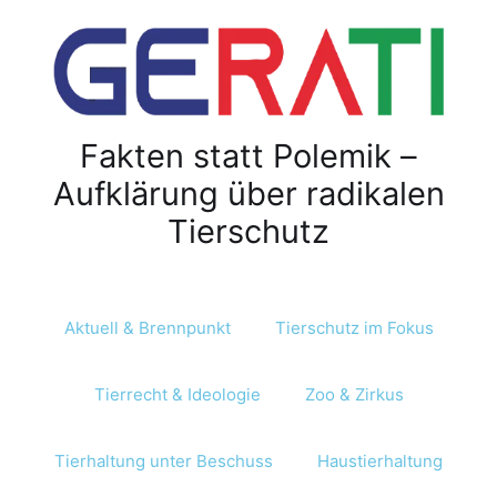
Z
u
m
I
n
Fakten statt Polemik –
h
a
Aufklärung über radikalen
l
Tierschutz
t
s
p
r
Aktuell & Brennpunkt
Tierschutz im Fokus
i
n
Tierrecht & Ideologie
Zoo & Zirkus
g
e
n
Tierhaltung unter Beschuss
Haustierhaltung