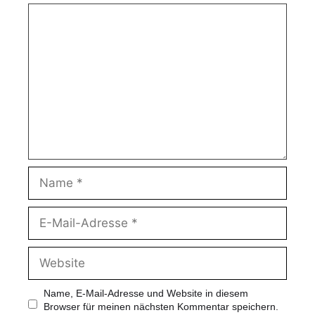
r
K
o
m
m
e
n
t
a
r
N
a
m
e
E
-
M
a
W
i
e
l
b
-
s
Name, E-Mail-Adresse und Website in diesem
A
i
Browser für meinen nächsten Kommentar speichern.