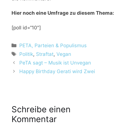
Hier noch eine Umfrage zu diesem Thema:
[poll id=“10″]
K
PETA, Parteien & Populismus
a
S
Politik
,
Straftat
,
Vegan
t
c
PeTA sagt – Musik ist Unvegan
e
h
Happy Birthday Gerati wird Zwei
g
l
o
a
r
g
i
w
e
ö
Schreibe einen
n
r
Kommentar
t
e