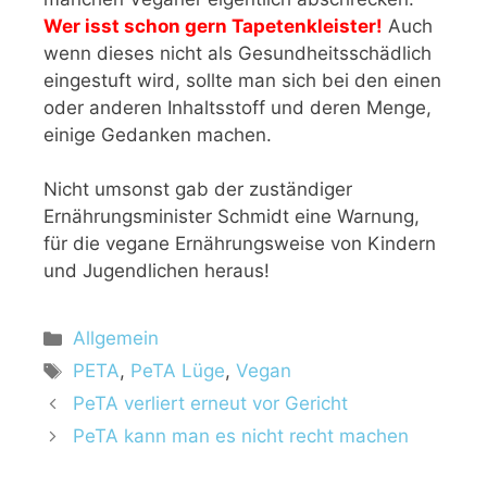
Wer isst schon gern Tapetenkleister!
Auch
wenn dieses nicht als Gesundheitsschädlich
eingestuft wird, sollte man sich bei den einen
oder anderen Inhaltsstoff und deren Menge,
einige Gedanken machen.
Nicht umsonst gab der zuständiger
Ernährungsminister Schmidt eine Warnung,
für die vegane Ernährungsweise von Kindern
und Jugendlichen heraus!
K
Allgemein
a
S
PETA
,
PeTA Lüge
,
Vegan
t
c
PeTA verliert erneut vor Gericht
e
h
PeTA kann man es nicht recht machen
g
l
o
a