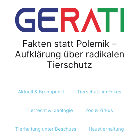
Z
u
m
I
n
Fakten statt Polemik –
h
a
Aufklärung über radikalen
l
Tierschutz
t
s
p
r
Aktuell & Brennpunkt
Tierschutz im Fokus
i
n
Tierrecht & Ideologie
Zoo & Zirkus
g
e
n
Tierhaltung unter Beschuss
Haustierhaltung