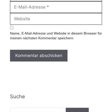
m
E
e
-
M
W
a
e
i
b
l
s
-
Name, E-Mail-Adresse und Website in diesem Browser für
i
A
meinen nächsten Kommentar speichern.
t
d
e
r
e
s
s
e
Suche
S