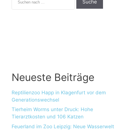
u
c
h
e
n
n
a
c
h
:
Neueste Beiträge
Reptilienzoo Happ in Klagenfurt vor dem
Generationswechsel
Tierheim Worms unter Druck: Hohe
Tierarztkosten und 106 Katzen
Feuerland im Zoo Leipzig: Neue Wasserwelt