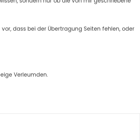
n wissen, sondern nur ob die von mir geschriebene
or, dass bei der Übertragung Seiten fehlen, oder
zeige Verleumden.