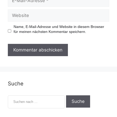
-
M
a
W
i
e
l
b
-
s
Name, E-Mail-Adresse und Website in diesem Browser
A
i
für meinen nächsten Kommentar speichern.
d
t
r
e
e
s
s
e
Suche
S
u
c
h