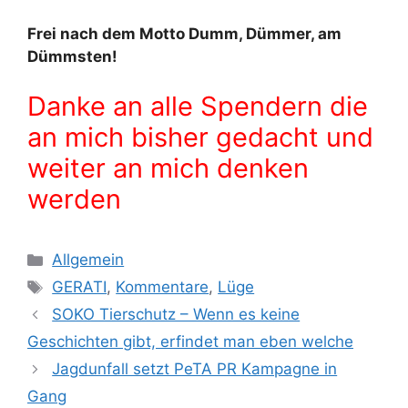
Frei nach dem Motto Dumm, Dümmer, am
Dümmsten!
Danke an alle Spendern die
an mich bisher gedacht und
weiter an mich denken
werden
K
Allgemein
a
S
GERATI
,
Kommentare
,
Lüge
t
c
SOKO Tierschutz – Wenn es keine
e
h
Geschichten gibt, erfindet man eben welche
g
l
Jagdunfall setzt PeTA PR Kampagne in
o
a
r
Gang
g