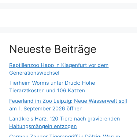
e
n
n
a
c
h
:
Neueste Beiträge
Reptilienzoo Happ in Klagenfurt vor dem
Generationswechsel
Tierheim Worms unter Druck: Hohe
Tierarztkosten und 106 Katzen
Feuerland im Zoo Leipzig: Neue Wasserwelt soll
am 1. September 2026 öffnen
Landkreis Harz: 120 Tiere nach gravierenden
Haltungsmängeln entzogen
Carmen Zander Tigerangriff in Dölzig: Warum