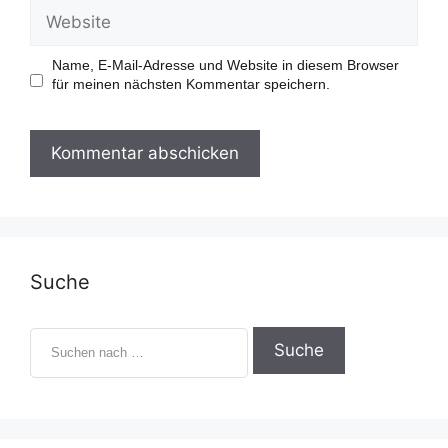
a
W
i
e
l
b
-
s
Name, E-Mail-Adresse und Website in diesem Browser
A
i
für meinen nächsten Kommentar speichern.
d
t
r
e
e
s
s
e
Suche
S
u
c
h
e
n