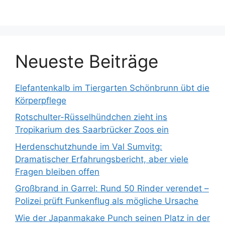
n
a
c
h
:
Neueste Beiträge
Elefantenkalb im Tiergarten Schönbrunn übt die
Körperpflege
Rotschulter-Rüsselhündchen zieht ins
Tropikarium des Saarbrücker Zoos ein
Herdenschutzhunde im Val Sumvitg:
Dramatischer Erfahrungsbericht, aber viele
Fragen bleiben offen
Großbrand in Garrel: Rund 50 Rinder verendet –
Polizei prüft Funkenflug als mögliche Ursache
Wie der Japanmakake Punch seinen Platz in der