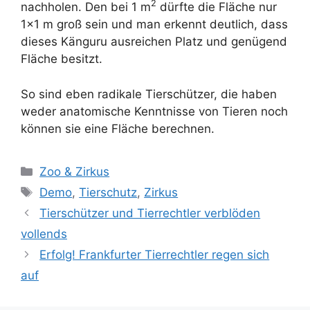
2
nachholen. Den bei 1 m
dürfte die Fläche nur
1×1 m groß sein und man erkennt deutlich, dass
dieses Känguru ausreichen Platz und genügend
Fläche besitzt.
So sind eben radikale Tierschützer, die haben
weder anatomische Kenntnisse von Tieren noch
können sie eine Fläche berechnen.
K
Zoo & Zirkus
a
S
Demo
,
Tierschutz
,
Zirkus
t
c
Tierschützer und Tierrechtler verblöden
e
h
vollends
g
l
Erfolg! Frankfurter Tierrechtler regen sich
o
a
r
auf
g
i
w
e