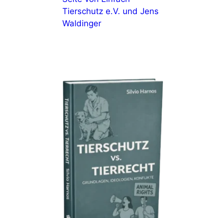
Tierschutz e.V. und Jens
Waldinger