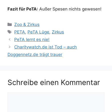
Fazit für PeTA:
Außer Spesen nichts gewesen!
K
Zoo & Zirkus
a
S
PETA
,
PeTA Lüge
,
Zirkus
t
c
PeTA lernt es nie!
e
h
Charitywatch.de ist Tod – auch
g
l
Doggennetz.de trägt trauer
o
a
r
g
i
w
e
ö
n
Schreibe einen Kommentar
r
t
e
K
o
r
m
m