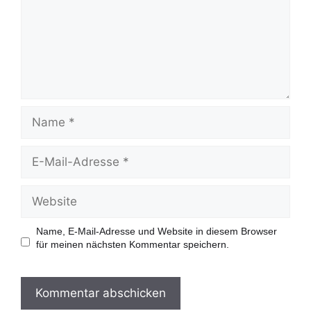
e
n
t
a
r
N
a
m
e
E
-
M
a
W
i
e
l
b
-
s
Name, E-Mail-Adresse und Website in diesem Browser
A
i
für meinen nächsten Kommentar speichern.
d
t
r
e
e
s
s