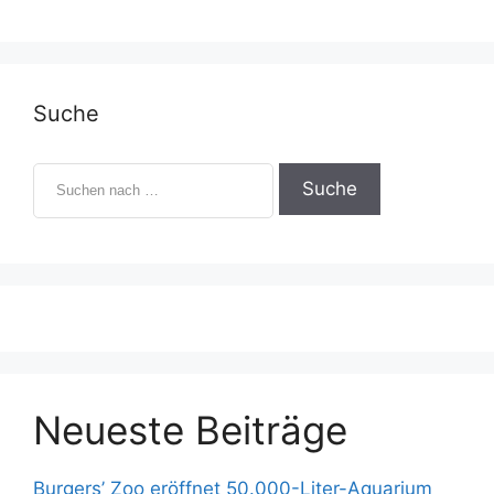
e
Suche
S
u
c
h
e
n
n
a
c
h
:
Neueste Beiträge
Burgers’ Zoo eröffnet 50.000-Liter-Aquarium