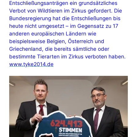
Entschließungsanträgen ein grundsätzliches
Verbot von Wildtieren im Zirkus gefordert. Die
Bundesregierung hat die Entschließungen bis
heute nicht umgesetzt – im Gegensatz zu 17
anderen europäischen Ländern wie
beispielsweise Belgien, Österreich und
Griechenland, die bereits sämtliche oder
bestimmte Tierarten im Zirkus verboten haben.
www.tyke2014.de