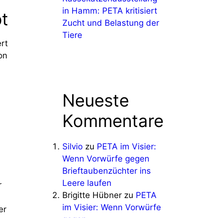
in Hamm: PETA kritisiert
pt
Zucht und Belastung der
Tiere
ert
on
Neueste
Kommentare
Silvio
zu
PETA im Visier:
Wenn Vorwürfe gegen
Brieftaubenzüchter ins
Leere laufen
r
Brigitte Hübner
zu
PETA
im Visier: Wenn Vorwürfe
er