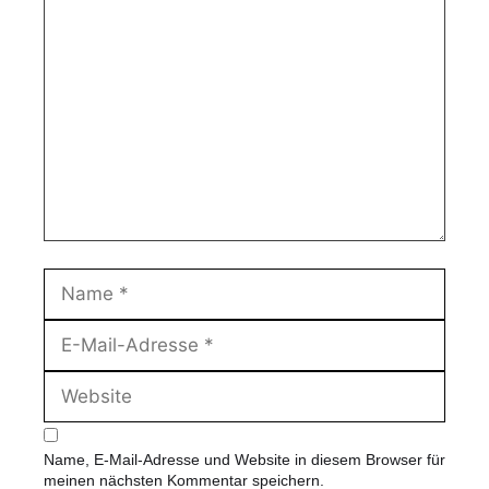
K
o
m
m
e
n
t
a
r
N
a
m
E
e
-
M
W
a
e
i
b
l
s
-
Name, E-Mail-Adresse und Website in diesem Browser für
i
A
meinen nächsten Kommentar speichern.
t