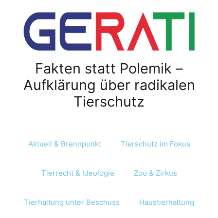
Z
u
m
I
n
Fakten statt Polemik –
h
a
Aufklärung über radikalen
l
Tierschutz
t
s
p
r
Aktuell & Brennpunkt
Tierschutz im Fokus
i
n
Tierrecht & Ideologie
Zoo & Zirkus
g
e
n
Tierhaltung unter Beschuss
Haustierhaltung