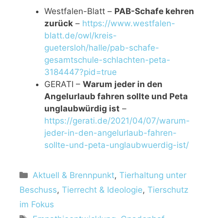
Westfalen-Blatt –
PAB-Schafe kehren
zurück
–
https://www.westfalen-
blatt.de/owl/kreis-
guetersloh/halle/pab-schafe-
gesamtschule-schlachten-peta-
3184447?pid=true
GERATI –
Warum jeder in den
Angelurlaub fahren sollte und Peta
unglaubwürdig ist
–
https://gerati.de/2021/04/07/warum-
jeder-in-den-angelurlaub-fahren-
sollte-und-peta-unglaubwuerdig-ist/
K
Aktuell & Brennpunkt
,
Tierhaltung unter
a
Beschuss
,
Tierrecht & Ideologie
,
Tierschutz
t
im Fokus
e
S