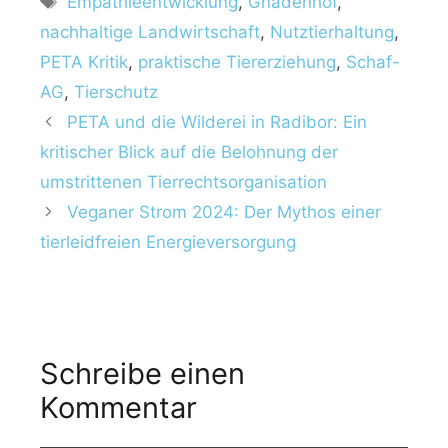
Empathieentwicklung
,
Gnadenhof
,
g
c
nachhaltige Landwirtschaft
,
Nutztierhaltung
,
o
h
r
PETA Kritik
,
praktische Tiererziehung
,
Schaf-
l
i
AG
,
Tierschutz
a
e
PETA und die Wilderei in Radibor: Ein
g
n
w
kritischer Blick auf die Belohnung der
ö
umstrittenen Tierrechtsorganisation
r
Veganer Strom 2024: Der Mythos einer
t
tierleidfreien Energieversorgung
e
r
Schreibe einen
Kommentar