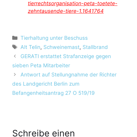
tierrechtsorganisation-peta-toetete-
zehntausende-tiere-1.1641764
K
Tierhaltung unter Beschuss
a
S
Alt Telin
,
Schweinemast
,
Stallbrand
t
c
GERATI erstattet Strafanzeige gegen
e
h
sieben Peta Mitarbeiter
g
l
Antwort auf Stellungnahme der Richter
o
a
r
des Landgericht Berlin zum
g
i
w
Befangenheitsantrag 27 O 519/19
e
ö
n
r
t
e
r
Schreibe einen