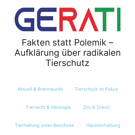
Z
u
m
I
n
Fakten statt Polemik –
h
a
Aufklärung über radikalen
l
Tierschutz
t
s
p
r
Aktuell & Brennpunkt
Tierschutz im Fokus
i
n
Tierrecht & Ideologie
Zoo & Zirkus
g
e
n
Tierhaltung unter Beschuss
Haustierhaltung