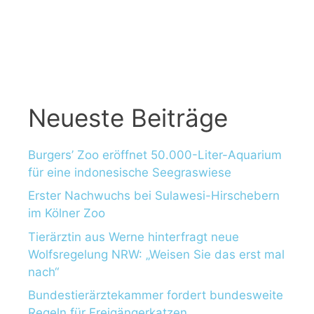
n
a
c
h
:
Neueste Beiträge
Burgers’ Zoo eröffnet 50.000-Liter-Aquarium
für eine indonesische Seegraswiese
Erster Nachwuchs bei Sulawesi-Hirschebern
im Kölner Zoo
Tierärztin aus Werne hinterfragt neue
Wolfsregelung NRW: „Weisen Sie das erst mal
nach“
Bundestierärztekammer fordert bundesweite
Regeln für Freigängerkatzen