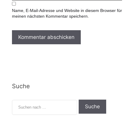
b
l
s
-
Name, E-Mail-Adresse und Website in diesem Browser für
i
A
meinen nächsten Kommentar speichern.
t
d
e
r
e
s
s
e
Suche
S
u
c
h
e
n