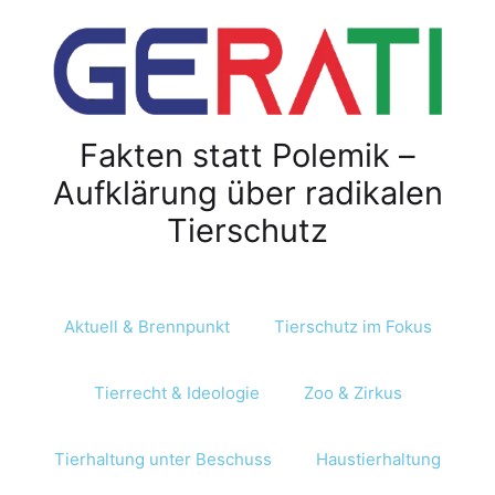
Z
u
m
I
n
Fakten statt Polemik –
h
a
Aufklärung über radikalen
l
Tierschutz
t
s
p
r
Aktuell & Brennpunkt
Tierschutz im Fokus
i
n
Tierrecht & Ideologie
Zoo & Zirkus
g
e
n
Tierhaltung unter Beschuss
Haustierhaltung