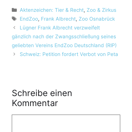
K
Aktenzeichen: Tier & Recht
,
Zoo & Zirkus
a
S
EndZoo
,
Frank Albrecht
,
Zoo Osnabrück
t
c
Lügner Frank Albrecht verzweifelt
e
h
gänzlich nach der Zwangsschließung seines
g
l
geliebten Vereins EndZoo Deutschland (RIP)
o
a
r
Schweiz: Petition fordert Verbot von Peta
g
i
w
e
ö
n
r
t
Schreibe einen
e
r
Kommentar
K
o
m