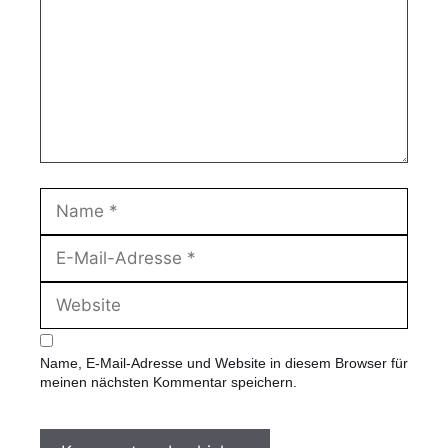
m
e
n
t
a
r
N
a
m
E
e
-
M
W
a
e
i
b
l
s
-
Name, E-Mail-Adresse und Website in diesem Browser für
i
A
meinen nächsten Kommentar speichern.
t
d
e
r
e