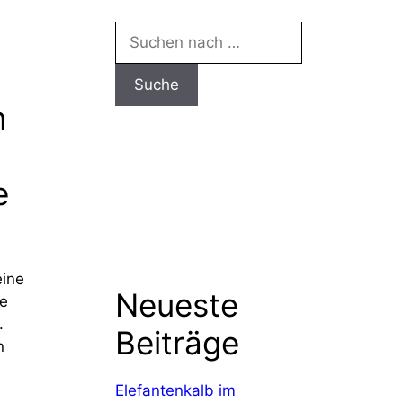
Suchen
nach:
n
e
eine
Neueste
te
.
Beiträge
n
Elefantenkalb im