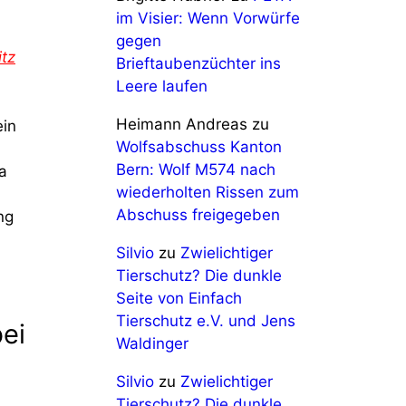
im Visier: Wenn Vorwürfe
gegen
itz
Brieftaubenzüchter ins
Leere laufen
Heimann Andreas
zu
ein
Wolfsabschuss Kanton
Bern: Wolf M574 nach
a
wiederholten Rissen zum
Abschuss freigegeben
ng
Silvio
zu
Zwielichtiger
Tierschutz? Die dunkle
Seite von Einfach
Tierschutz e.V. und Jens
bei
Waldinger
Silvio
zu
Zwielichtiger
Tierschutz? Die dunkle