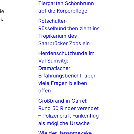
Tiergarten Schönbrunn
übt die Körperpflege
ie
n.
Rotschulter-
Rüsselhündchen zieht ins
Tropikarium des
Saarbrücker Zoos ein
Herdenschutzhunde im
Val Sumvitg:
Dramatischer
Erfahrungsbericht, aber
viele Fragen bleiben
offen
Großbrand in Garrel:
Rund 50 Rinder verendet
– Polizei prüft Funkenflug
als mögliche Ursache
Wie der Japanmakake