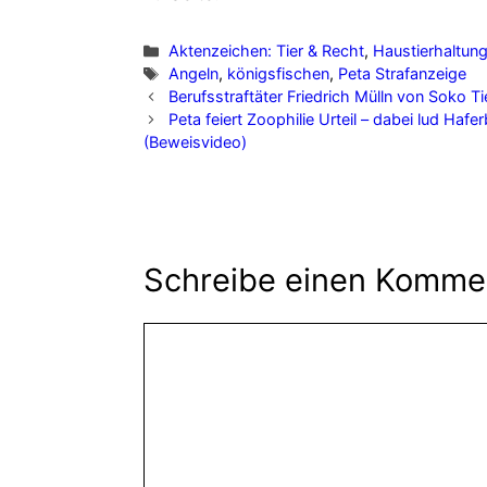
Kategorien
Aktenzeichen: Tier & Recht
,
Haustierhaltun
Schlagwörter
Angeln
,
königsfischen
,
Peta Strafanzeige
Berufsstraftäter Friedrich Mülln von Soko Ti
Peta feiert Zoophilie Urteil – dabei lud Hafe
(Beweisvideo)
Schreibe einen Komme
Kommentar