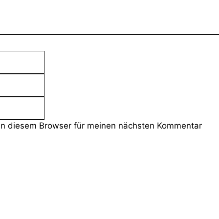
E-
Mail-
Website
Adresse
in diesem Browser für meinen nächsten Kommentar