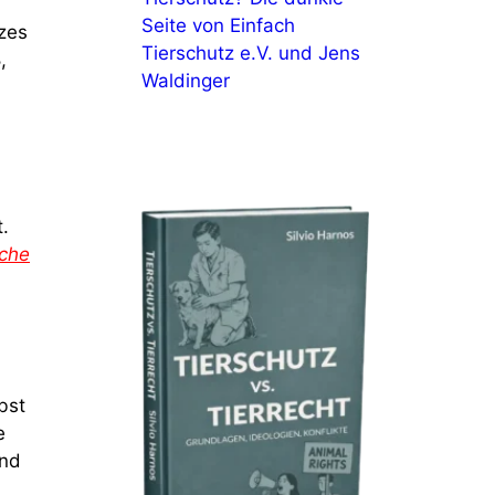
Seite von Einfach
tzes
Tierschutz e.V. und Jens
,
Waldinger
.
sche
bst
e
end