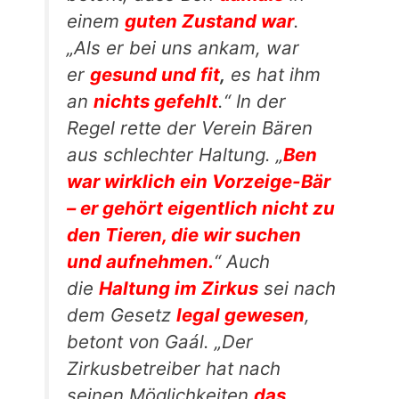
einem
guten Zustand war
.
„Als er bei uns ankam, war
er
gesund und fit
,
es hat ihm
an
nichts gefehlt
.“ In der
Regel rette der Verein Bären
aus schlechter Haltung. „
Ben
war wirklich ein Vorzeige-Bär
– er gehört eigentlich nicht zu
den Tieren, die wir suchen
und aufnehmen.
“ Auch
die
Haltung im Zirkus
sei nach
dem Gesetz
legal gewesen
,
betont von Gaál. „Der
Zirkusbetreiber hat nach
seinen Möglichkeiten
das