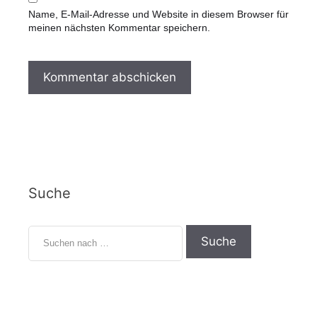
s
-
Name, E-Mail-Adresse und Website in diesem Browser für
i
A
meinen nächsten Kommentar speichern.
t
d
e
r
e
s
s
e
Suche
S
u
c
h
e
n
n