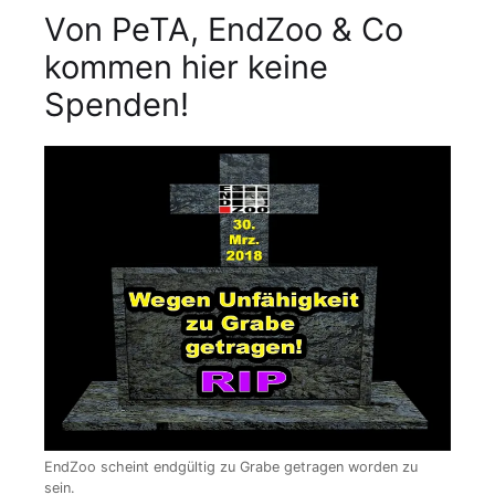
Von PeTA, EndZoo & Co
kommen hier keine
Spenden!
EndZoo scheint endgültig zu Grabe getragen worden zu
sein.