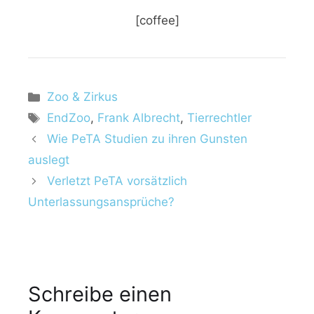
[coffee]
K
Zoo & Zirkus
a
S
EndZoo
,
Frank Albrecht
,
Tierrechtler
t
c
Wie PeTA Studien zu ihren Gunsten
e
h
auslegt
g
l
Verletzt PeTA vorsätzlich
o
a
r
Unterlassungsansprüche?
g
i
w
e
ö
n
r
t
Schreibe einen
e
r