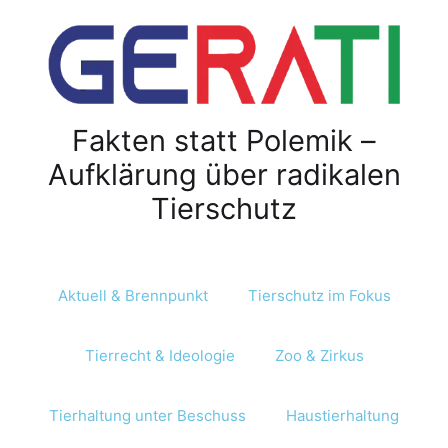
Z
u
m
I
n
Fakten statt Polemik –
h
a
Aufklärung über radikalen
l
Tierschutz
t
s
p
r
Aktuell & Brennpunkt
Tierschutz im Fokus
i
n
Tierrecht & Ideologie
Zoo & Zirkus
g
e
n
Tierhaltung unter Beschuss
Haustierhaltung