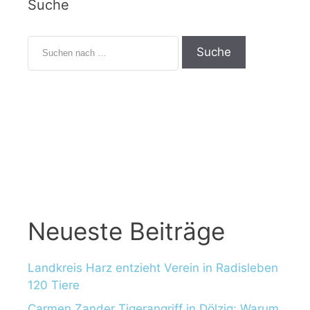
Suche
S
u
c
h
e
n
n
a
c
h
:
Neueste Beiträge
Landkreis Harz entzieht Verein in Radisleben
120 Tiere
Carmen Zander Tigerangriff in Dölzig: Warum