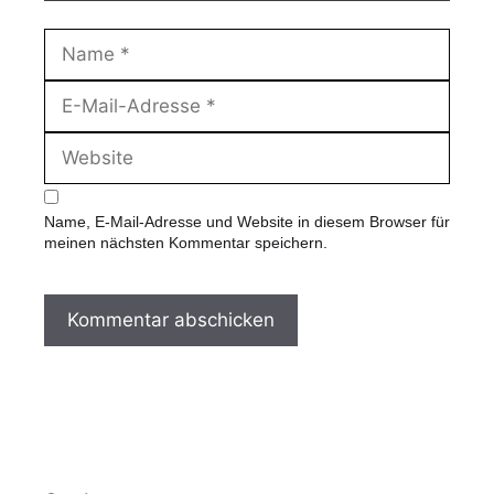
N
a
m
E
e
-
M
W
a
e
i
b
l
s
-
Name, E-Mail-Adresse und Website in diesem Browser für
i
A
meinen nächsten Kommentar speichern.
t
d
e
r
e
s
s
e