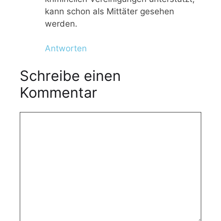
kann schon als Mittäter gesehen
werden.
Antworten
Schreibe einen
Kommentar
K
o
m
m
e
n
t
a
r