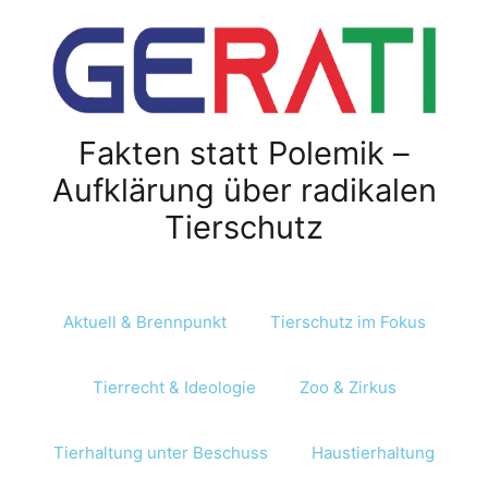
Z
u
m
I
n
Fakten statt Polemik –
h
a
Aufklärung über radikalen
l
Tierschutz
t
s
p
r
Aktuell & Brennpunkt
Tierschutz im Fokus
i
n
Tierrecht & Ideologie
Zoo & Zirkus
g
e
n
Tierhaltung unter Beschuss
Haustierhaltung