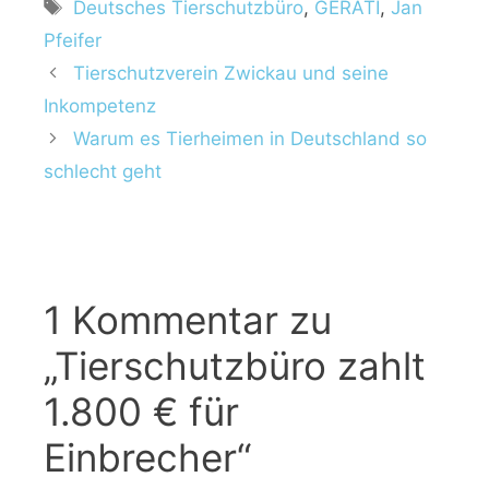
S
Deutsches Tierschutzbüro
,
GERATI
,
Jan
t
c
Pfeifer
e
h
Tierschutzverein Zwickau und seine
g
l
Inkompetenz
o
a
r
Warum es Tierheimen in Deutschland so
g
i
w
schlecht geht
e
ö
n
r
t
e
r
1 Kommentar zu
„Tierschutzbüro zahlt
1.800 € für
Einbrecher“