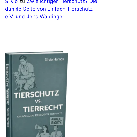
Silvio
zu
Zwielichtiger Tierschutz? Die
dunkle Seite von Einfach Tierschutz
e.V. und Jens Waldinger