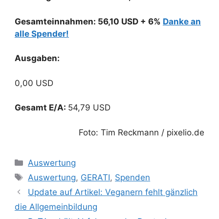
Gesamteinnahmen: 56,10 USD + 6%
Danke an
alle Spender!
Ausgaben:
0,00 USD
Gesamt E/A:
54,79 USD
Foto: Tim Reckmann / pixelio.de
Kategorien
Auswertung
Schlagwörter
Auswertung
,
GERATI
,
Spenden
Update auf Artikel: Veganern fehlt gänzlich
die Allgemeinbildung