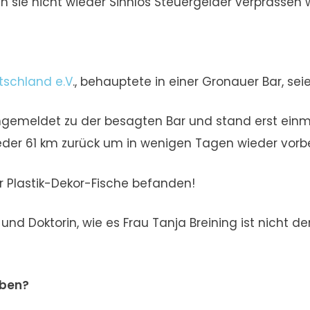
n sie nicht wieder Sinnlos Steuergelder verprassen 
tschland e.V
., behauptete in einer Gronauer Bar, s
gemeldet zu der besagten Bar und stand erst einmal
eder 61 km zurück um in wenigen Tagen wieder vorb
ur Plastik-Dekor-Fische befanden!
und Doktorin, wie es Frau Tanja Breining ist nicht 
aben?