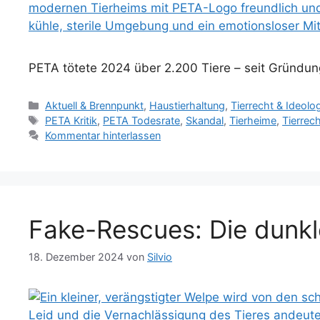
PETA tötete 2024 über 2.200 Tiere – seit Gründung
Kategorien
Aktuell & Brennpunkt
,
Haustierhaltung
,
Tierrecht & Ideolo
Schlagwörter
PETA Kritik
,
PETA Todesrate
,
Skandal
,
Tierheime
,
Tierrec
Kommentar hinterlassen
Fake-Rescues: Die dunkle
18. Dezember 2024
von
Silvio