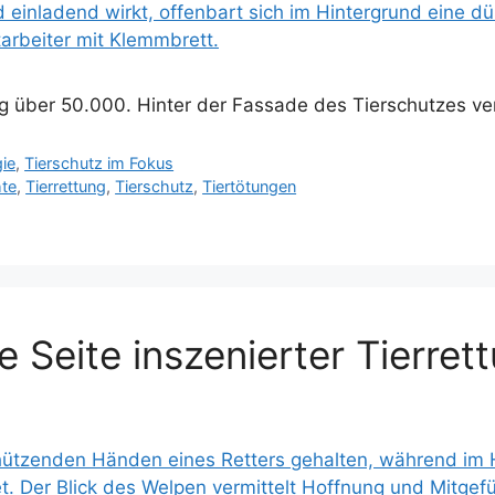
 über 50.000. Hinter der Fassade des Tierschutzes verb
gie
,
Tierschutz im Fokus
hte
,
Tierrettung
,
Tierschutz
,
Tiertötungen
 Seite inszenierter Tierret