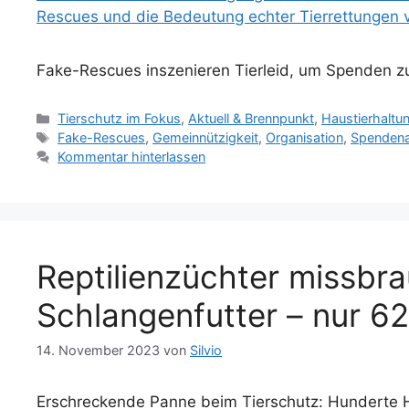
Fake-Rescues inszenieren Tierleid, um Spenden zu
Kategorien
Tierschutz im Fokus
,
Aktuell & Brennpunkt
,
Haustierhaltu
Schlagwörter
Fake-Rescues
,
Gemeinnützigkeit
,
Organisation
,
Spendena
Kommentar hinterlassen
Reptilienzüchter missbra
Schlangenfutter – nur 62
14. November 2023
von
Silvio
Erschreckende Panne beim Tierschutz: Hunderte Hau