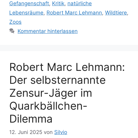
c
Gefangenschaft
,
Kritik
,
natürliche
e
h
Lebensräume
,
Robert Marc Lehmann
,
Wildtiere
,
g
l
Zoos
o
a
r
Kommentar hinterlassen
g
i
w
e
ö
n
r
t
Robert Marc Lehmann:
e
Der selbsternannte
r
Zensur-Jäger im
Quarkbällchen-
Dilemma
12. Juni 2025
von
Silvio