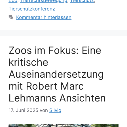
Zoo
,
Tierrechtsbewegung
,
Tierschutz
,
g
l
Tierschutzkonferenz
o
a
r
Kommentar hinterlassen
g
i
w
e
ö
n
r
t
Zoos im Fokus: Eine
e
kritische
r
Auseinandersetzung
mit Robert Marc
Lehmanns Ansichten
17. Juni 2025
von
Silvio