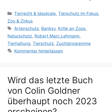
K
Tierrecht & Ideologie
,
Tierschutz im Fokus
,
a
Zoo & Zirkus
t
S
Artenschutz
,
Banksy
,
Kritik an Zoos
,
e
c
Naturschutz
,
Robert Marc Lehmann
,
g
h
Tierhaltung
,
Tierschutz
,
Zuchtprogramme
o
l
r
Kommentar hinterlassen
a
i
g
e
w
n
ö
Wird das letzte Buch
r
t
von Colin Goldner
e
r
überhaupt noch 2023
erscheinen?