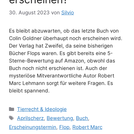
30. August 2023
von
Silvio
Es bleibt abzuwarten, ob das letzte Buch von
Colin Goldner überhaupt noch erscheinen wird.
Der Verlag hat Zweifel, da seine bisherigen
Bücher Flops waren. Es gibt bereits eine 5-
Sterne-Bewertung auf Amazon, obwohl das
Buch noch nicht erschienen ist. Auch der
mysteriöse Mitverantwortliche Autor Robert
Marc Lehmann sorgt für weitere Fragen. Es
bleibt spannend.
K
Tierrecht & Ideologie
a
S
Aprilscherz
,
Bewertung
,
Buch
,
t
c
Erscheinungstermin
,
Flop
,
Robert Marc
e
h