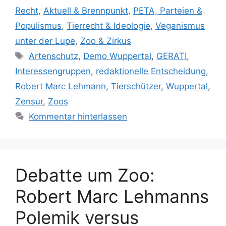
a
Recht
,
Aktuell & Brennpunkt
,
PETA, Parteien &
t
Populismus
,
Tierrecht & Ideologie
,
Veganismus
e
unter der Lupe
,
Zoo & Zirkus
g
S
Artenschutz
,
Demo Wuppertal
,
GERATI
,
o
c
r
Interessengruppen
,
redaktionelle Entscheidung
,
h
i
Robert Marc Lehmann
,
Tierschützer
,
Wuppertal
,
l
e
Zensur
,
Zoos
a
n
Kommentar hinterlassen
g
w
ö
r
t
Debatte um Zoo:
e
Robert Marc Lehmanns
r
Polemik versus