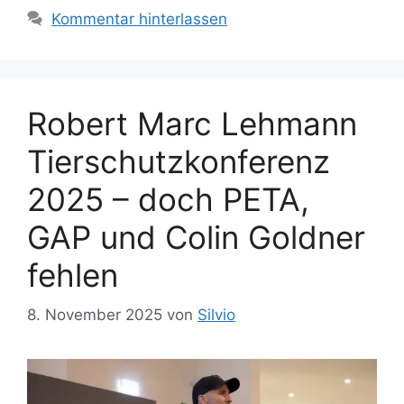
i
w
Kommentar hinterlassen
e
ö
n
r
t
e
Robert Marc Lehmann
r
Tierschutzkonferenz
2025 – doch PETA,
GAP und Colin Goldner
fehlen
8. November 2025
von
Silvio