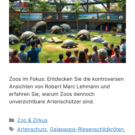
Zoos im Fokus: Entdecken Sie die kontroversen
Ansichten von Robert Marc Lehmann und
erfahren Sie, warum Zoos dennoch
unverzichtbare Artenschützer sind.
K
Zoo & Zirkus
a
S
Artenschutz
,
Galapagos-Riesenschildkröten
,
t