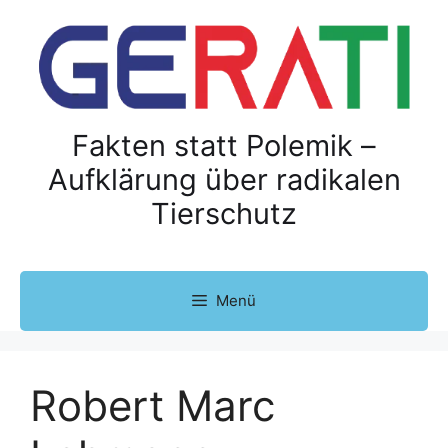
Z
u
m
I
n
h
Fakten statt Polemik –
a
Aufklärung über radikalen
l
Tierschutz
t
s
p
r
Menü
i
n
g
e
Robert Marc
n