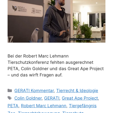
Bei der Robert Marc Lehmann
Tierschutzkonferenz fehlten ausgerechnet
PETA, Colin Goldner und das Great Ape Project
– und das wirft Fragen auf.
K
GERATI Kommentar
,
Tierrecht & Ideologie
a
S
Colin Goldner
,
GERATI
,
Great Ape Project
,
t
c
PETA
,
Robert Marc Lehmann
,
Tiergefängnis
e
h