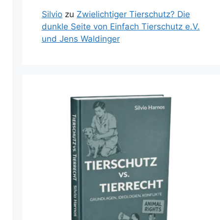
Silvio
zu
Zwielichtiger Tierschutz? Die
dunkle Seite von Einfach Tierschutz e.V.
und Jens Waldinger