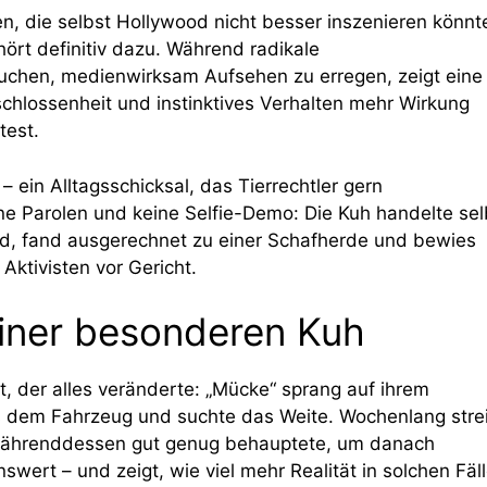
, die selbst Hollywood nicht besser inszenieren könnt
ört definitiv dazu. Während radikale
suchen, medienwirksam Aufsehen zu erregen, zeigt eine
schlossenheit und instinktives Verhalten mehr Wirkung
test.
– ein Alltagsschicksal, das Tierrechtler gern
ine Parolen und keine Selfie-Demo: Die Kuh handelte sel
ald, fand ausgerechnet zu einer Schafherde und bewies
Aktivisten vor Gericht.
einer besonderen Kuh
, der alles veränderte: „Mücke“ sprang auf ihrem
 dem Fahrzeug und suchte das Weite. Wochenlang strei
h währenddessen gut genug behauptete, um danach
wert – und zeigt, wie viel mehr Realität in solchen Fäl