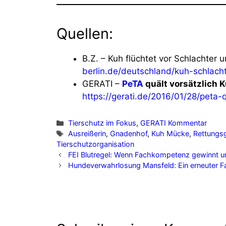
Quellen:
B.Z. – Kuh flüchtet vor Schlachter 
berlin.de/deutschland/kuh-schlac
GERATI –
PeTA
quält vorsätzlich 
https://gerati.de/2016/01/28/peta
Kategorien
Tierschutz im Fokus
,
GERATI Kommentar
Schlagwörter
Ausreißerin
,
Gnadenhof
,
Kuh Mücke
,
Rettungs
Tierschutzorganisation
FEI Blutregel: Wenn Fachkompetenz gewinnt und
Hundeverwahrlosung Mansfeld: Ein erneuter Fal