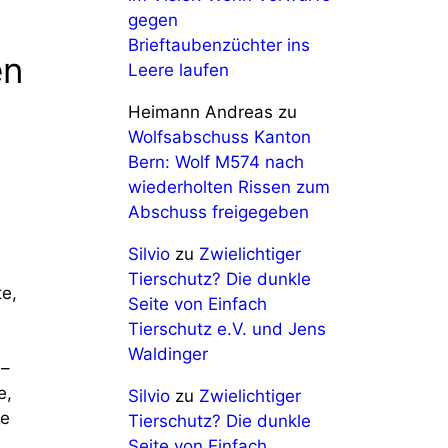
gegen
Brieftaubenzüchter ins
en
Leere laufen
Heimann Andreas
zu
Wolfsabschuss Kanton
Bern: Wolf M574 nach
wiederholten Rissen zum
Abschuss freigegeben
Silvio
zu
Zwielichtiger
Tierschutz? Die dunkle
te,
Seite von Einfach
Tierschutz e.V. und Jens
Waldinger
 –
e,
Silvio
zu
Zwielichtiger
le
Tierschutz? Die dunkle
Seite von Einfach