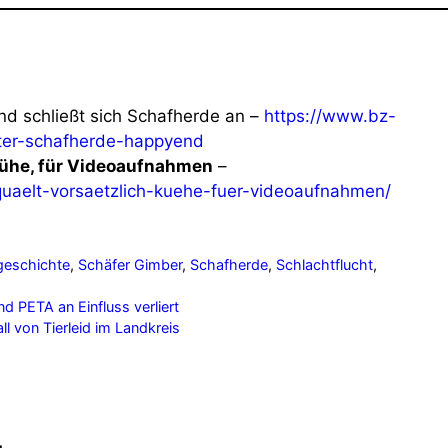
und schließt sich Schafherde an –
https://www.bz-
hter-schafherde-happyend
Kühe, für Videoaufnahmen
–
-quaelt-vorsaetzlich-kuehe-fuer-videoaufnahmen/
geschichte
,
Schäfer Gimber
,
Schafherde
,
Schlachtflucht
,
 PETA an Einfluss verliert
l von Tierleid im Landkreis