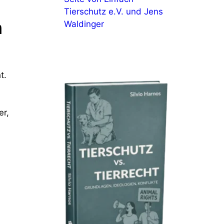
Tierschutz e.V. und Jens
n
Waldinger
t.
er,