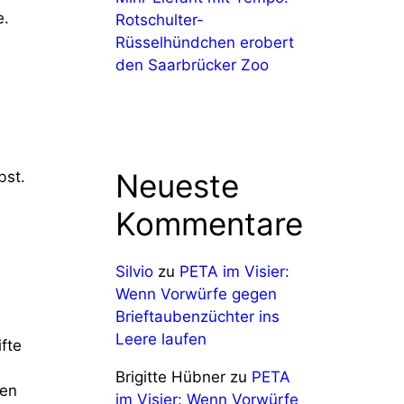
e.
Rotschulter-
Rüsselhündchen erobert
den Saarbrücker Zoo
Neueste
bst.
Kommentare
Silvio
zu
PETA im Visier:
Wenn Vorwürfe gegen
Brieftaubenzüchter ins
Leere laufen
fte
Brigitte Hübner
zu
PETA
len
im Visier: Wenn Vorwürfe