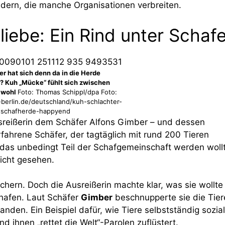
ildern, die manche Organisationen verbreiten.
iebe: Ein Rind unter Schaf
r hat sich denn da in die Herde
? Kuh „Mücke“ fühlt sich zwischen
lwohl
Foto: Thomas Schippl/dpa Foto:
berlin.de/deutschland/kuh-schlachter-
schafherde-happyend
sreißerin dem Schäfer Alfons Gimber – und dessen
rfahrene Schäfer, der tagtäglich mit rund 200 Tieren
d, das unbedingt Teil der Schafgemeinschaft werden woll
nicht gesehen.
hern. Doch die Ausreißerin machte klar, was sie wollte
chafen. Laut Schäfer
Gimber
beschnupperte sie die Tier
nden. Ein Beispiel dafür, wie Tiere selbstständig sozia
 ihnen „rettet die Welt“-Parolen zuflüstert.