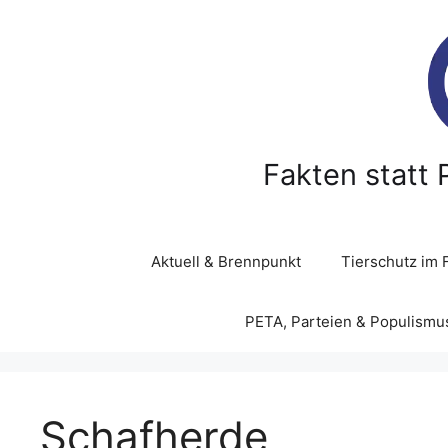
Z
u
m
I
n
h
a
Fakten statt 
l
t
s
p
Aktuell & Brennpunkt
Tierschutz im 
r
i
PETA, Parteien & Populismu
n
g
e
n
Schafherde