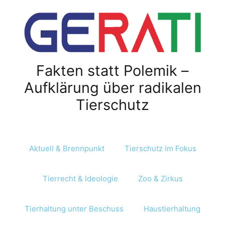
Z
u
m
I
n
Fakten statt Polemik –
h
a
Aufklärung über radikalen
l
Tierschutz
t
s
p
r
Aktuell & Brennpunkt
Tierschutz im Fokus
i
n
Tierrecht & Ideologie
Zoo & Zirkus
g
e
n
Tierhaltung unter Beschuss
Haustierhaltung