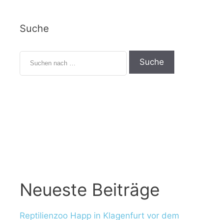
Suche
S
u
c
h
e
n
n
a
c
h
:
Neueste Beiträge
Reptilienzoo Happ in Klagenfurt vor dem