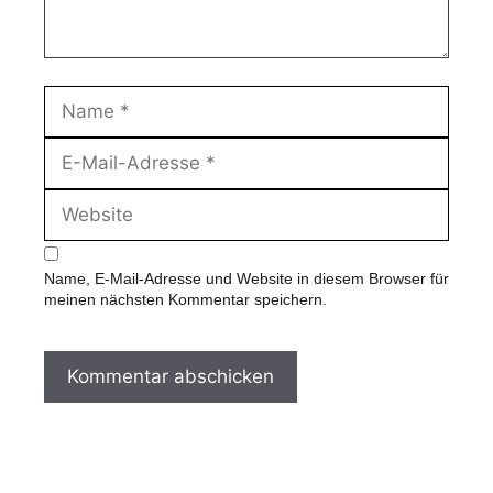
N
a
m
E
e
-
M
W
a
e
i
b
l
s
-
Name, E-Mail-Adresse und Website in diesem Browser für
i
A
meinen nächsten Kommentar speichern.
t
d
e
r
e
s
s
e