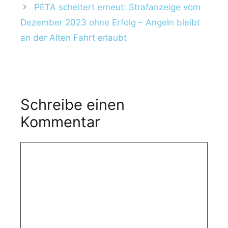
ö
PETA scheitert erneut: Strafanzeige vom
r
Dezember 2023 ohne Erfolg – Angeln bleibt
t
an der Alten Fahrt erlaubt
e
r
Schreibe einen
Kommentar
K
o
m
m
e
n
t
a
r