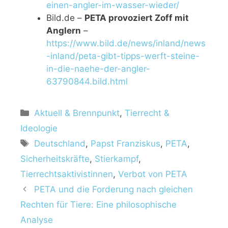
einen-angler-im-wasser-wieder/
Bild.de –
PETA provoziert Zoff mit
Anglern
–
https://www.bild.de/news/inland/news
-inland/peta-gibt-tipps-werft-steine-
in-die-naehe-der-angler-
63790844.bild.html
K
Aktuell & Brennpunkt
,
Tierrecht &
a
Ideologie
t
S
Deutschland
,
Papst Franziskus
,
PETA
,
e
c
Sicherheitskräfte
,
Stierkampf
,
g
h
Tierrechtsaktivistinnen
,
Verbot von PETA
o
l
r
PETA und die Forderung nach gleichen
a
i
Rechten für Tiere: Eine philosophische
g
e
w
Analyse
n