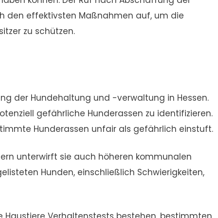
 haben können. Der Ruf nach Abschaffung der
ach den effektivsten Maßnahmen auf, um die
itzer zu schützen.
ung der Hundehaltung und -verwaltung in Hessen.
enziell gefährliche Hunderassen zu identifizieren.
stimmte Hunderassen unfair als gefährlich einstuft.
sondern unterwirft sie auch höheren kommunalen
elisteten Hunden, einschließlich Schwierigkeiten,
e Haustiere Verhaltenstests bestehen, bestimmten