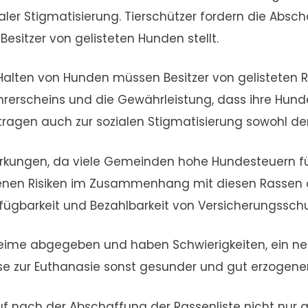
ialer Stigmatisierung. Tierschützer fordern die Abs
sitzer von gelisteten Hunden stellt.
ten von Hunden müssen Besitzer von gelisteten Ra
ührerscheins und die Gewährleistung, dass ihre Hun
ragen auch zur sozialen Stigmatisierung sowohl der 
wirkungen, da viele Gemeinden hohe Hundesteuern fü
en Risiken im Zusammenhang mit diesen Rassen oft
ügbarkeit und Bezahlbarkeit von Versicherungsschut
eime abgegeben und haben Schwierigkeiten, ein neu
e zur Euthanasie sonst gesunder und gut erzogener 
uf nach der Abschaffung der Rassenliste nicht nur 