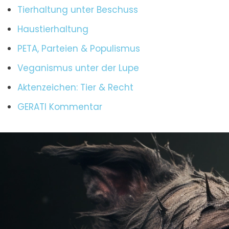
Tierhaltung unter Beschuss
Haustierhaltung
PETA, Parteien & Populismus
Veganismus unter der Lupe
Aktenzeichen: Tier & Recht
GERATI Kommentar