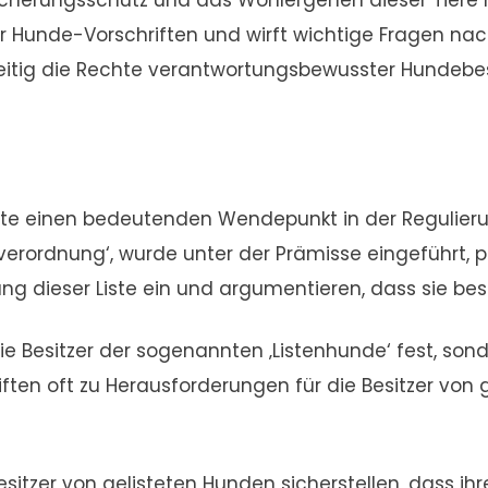
icherungsschutz und das Wohlergehen dieser Tiere
er Hunde-Vorschriften und wirft wichtige Fragen n
zeitig die Rechte verantwortungsbewusster Hundebes
erte einen bedeutenden Wendepunkt in der Regulier
rordnung‘, wurde unter der Prämisse eingeführt, pot
ung dieser Liste ein und argumentieren, dass sie be
ür die Besitzer der sogenannten ‚Listenhunde‘ fest, 
ten oft zu Herausforderungen für die Besitzer von g
er von gelisteten Hunden sicherstellen, dass ihr