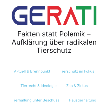
Z
u
m
I
n
Fakten statt Polemik –
h
a
Aufklärung über radikalen
l
Tierschutz
t
s
p
r
Aktuell & Brennpunkt
Tierschutz im Fokus
i
n
Tierrecht & Ideologie
Zoo & Zirkus
g
e
n
Tierhaltung unter Beschuss
Haustierhaltung