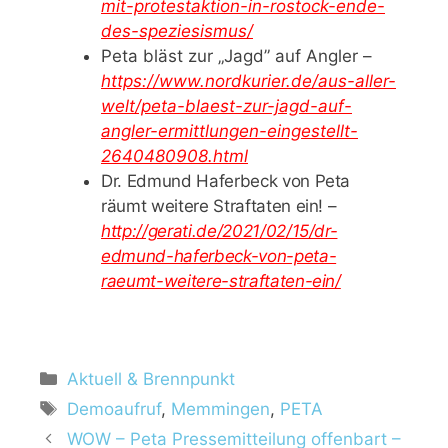
mit-protestaktion-in-rostock-ende-
des-speziesismus/
Peta bläst zur „Jagd” auf Angler –
https://www.nordkurier.de/aus-aller-
welt/peta-blaest-zur-jagd-auf-
angler-ermittlungen-eingestellt-
2640480908.html
Dr. Edmund Haferbeck von Peta
räumt weitere Straftaten ein! –
http://gerati.de/2021/02/15/dr-
edmund-haferbeck-von-peta-
raeumt-weitere-straftaten-ein/
Aktuell & Brennpunkt
Demoaufruf
,
Memmingen
,
PETA
WOW – Peta Pressemitteilung offenbart –