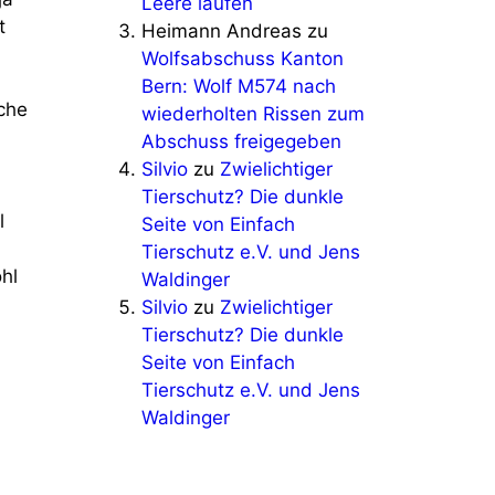
Leere laufen
t
Heimann Andreas
zu
Wolfsabschuss Kanton
Bern: Wolf M574 nach
iche
wiederholten Rissen zum
Abschuss freigegeben
Silvio
zu
Zwielichtiger
Tierschutz? Die dunkle
l
Seite von Einfach
Tierschutz e.V. und Jens
hl
Waldinger
Silvio
zu
Zwielichtiger
Tierschutz? Die dunkle
Seite von Einfach
Tierschutz e.V. und Jens
Waldinger