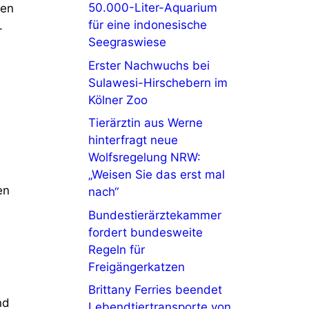
50.000-Liter-Aquarium
men
für eine indonesische
.
Seegraswiese
Erster Nachwuchs bei
Sulawesi-Hirschebern im
Kölner Zoo
Tierärztin aus Werne
hinterfragt neue
l
Wolfsregelung NRW:
„Weisen Sie das erst mal
en
nach“
Bundestierärztekammer
fordert bundesweite
Regeln für
Freigängerkatzen
Brittany Ferries beendet
nd
Lebendtiertransporte von