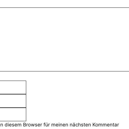
E-
Mail-
Website
Adresse
in diesem Browser für meinen nächsten Kommentar