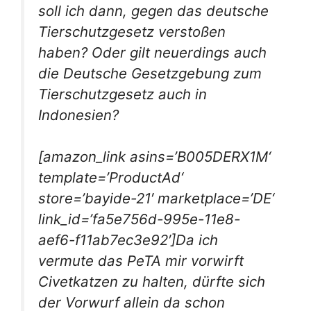
soll ich dann, gegen das deutsche
Tierschutzgesetz verstoßen
haben? Oder gilt neuerdings auch
die Deutsche Gesetzgebung zum
Tierschutzgesetz auch in
Indonesien?
[amazon_link asins=’B005DERX1M‘
template=’ProductAd‘
store=’bayide-21′ marketplace=’DE‘
link_id=’fa5e756d-995e-11e8-
aef6-f11ab7ec3e92′]Da ich
vermute das PeTA mir vorwirft
Civetkatzen zu halten, dürfte sich
der Vorwurf allein da schon