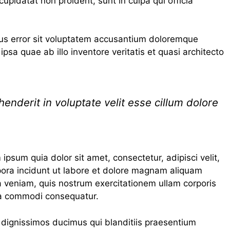
cupidatat non proident, sunt in culpa qui officia
tus error sit voluptatem accusantium doloremque
sa quae ab illo inventore veritatis et quasi architecto
henderit in voluptate velit esse cillum dolore
psum quia dolor sit amet, consectetur, adipisci velit,
ra incidunt ut labore et dolore magnam aliquam
 veniam, quis nostrum exercitationem ullam corporis
 ea commodi consequatur.
 dignissimos ducimus qui blanditiis praesentium