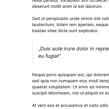
Nulla pariatur. Excepteur sint occaecat 
deserunt mollit anim id est laborum.
Sed ut perspiciatis unde omnis iste na
laudantium, totam rem aperiam, eaque ip
beatae vitae dicta sunt explicabo.
„Duis aute irure dolor in repre
eu fugiat“
Neque porro quisquam est, qui dolorem i
sed quia non numquam eius modi tempo
quaerat voluptatem. Ut enim ad minima
suscipit laboriosam, nisi ut aliquid ex
At vero eos et accusamus et iusto odio