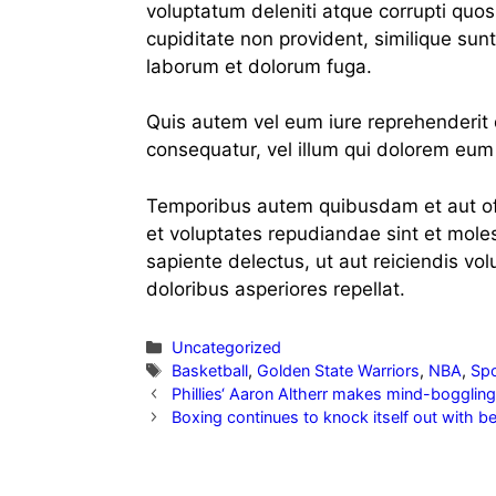
voluptatum deleniti atque corrupti quos
cupiditate non provident, similique sunt 
laborum et dolorum fuga.
Quis autem vel eum iure reprehenderit q
consequatur, vel illum qui dolorem eum 
Temporibus autem quibusdam et aut offi
et voluptates repudiandae sint et mole
sapiente delectus, ut aut reiciendis vo
doloribus asperiores repellat.
Kategorien
Uncategorized
Schlagwörter
Basketball
,
Golden State Warriors
,
NBA
,
Spo
Phillies‘ Aaron Altherr makes mind-bogglin
Boxing continues to knock itself out with be