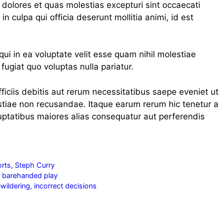
 dolores et quas molestias excepturi sint occaecati
in culpa qui officia deserunt mollitia animi, id est
ui in ea voluptate velit esse quam nihil molestiae
fugiat quo voluptas nulla pariatur.
ciis debitis aut rerum necessitatibus saepe eveniet ut
stiae non recusandae. Itaque earum rerum hic tenetur a
luptatibus maiores alias consequatur aut perferendis
rts
,
Steph Curry
g barehanded play
wildering, incorrect decisions