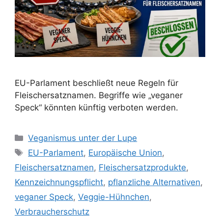
EU-Parlament beschließt neue Regeln für
Fleischersatznamen. Begriffe wie „veganer
Speck“ könnten künftig verboten werden.
K
Veganismus unter der Lupe
a
S
EU-Parlament
,
Europäische Union
,
t
c
Fleischersatznamen
,
Fleischersatzprodukte
,
e
h
Kennzeichnungspflicht
,
pflanzliche Alternativen
,
g
l
veganer Speck
,
Veggie-Hühnchen
,
o
a
r
Verbraucherschutz
g