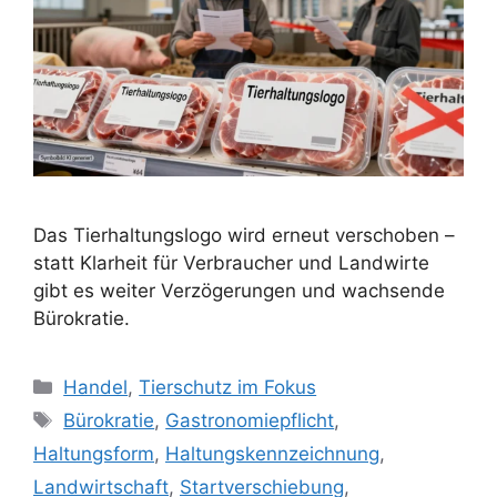
Das Tierhaltungslogo wird erneut verschoben –
statt Klarheit für Verbraucher und Landwirte
gibt es weiter Verzögerungen und wachsende
Bürokratie.
K
Handel
,
Tierschutz im Fokus
a
S
Bürokratie
,
Gastronomiepflicht
,
t
c
Haltungsform
,
Haltungskennzeichnung
,
e
h
Landwirtschaft
,
Startverschiebung
,
g