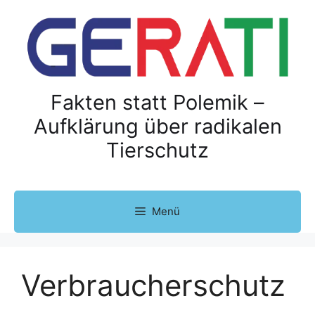
Z
u
m
I
n
h
Fakten statt Polemik –
a
Aufklärung über radikalen
l
Tierschutz
t
s
p
r
Menü
i
n
g
e
Verbraucherschutz
n