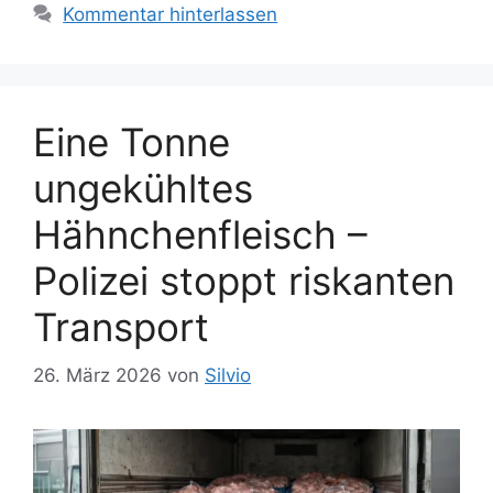
i
w
Kommentar hinterlassen
e
ö
n
r
t
e
Eine Tonne
r
ungekühltes
Hähnchenfleisch –
Polizei stoppt riskanten
Transport
26. März 2026
von
Silvio