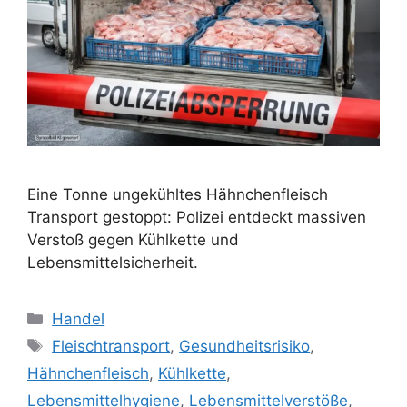
Eine Tonne ungekühltes Hähnchenfleisch
Transport gestoppt: Polizei entdeckt massiven
Verstoß gegen Kühlkette und
Lebensmittelsicherheit.
K
Handel
a
S
Fleischtransport
,
Gesundheitsrisiko
,
t
c
Hähnchenfleisch
,
Kühlkette
,
e
h
Lebensmittelhygiene
,
Lebensmittelverstöße
,
g