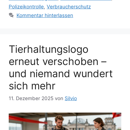
l
Polizeikontrolle
,
Verbraucherschutz
o
a
r
Kommentar hinterlassen
g
i
w
e
ö
n
r
t
Tierhaltungslogo
e
erneut verschoben –
r
und niemand wundert
sich mehr
11. Dezember 2025
von
Silvio