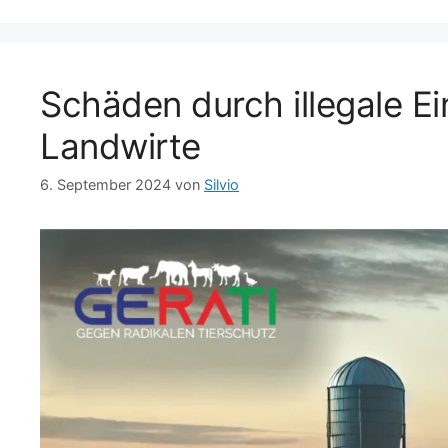
g
l
o
a
r
g
i
w
Schäden durch illegale Ei
e
ö
n
r
Landwirte
t
e
r
6. September 2024
von
Silvio