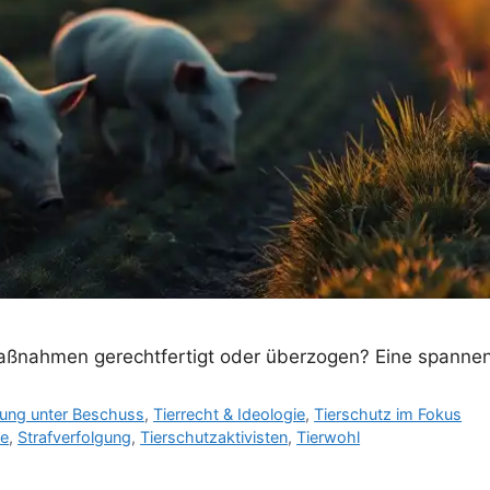
 Maßnahmen gerechtfertigt oder überzogen? Eine spanne
tung unter Beschuss
,
Tierrecht & Ideologie
,
Tierschutz im Fokus
he
,
Strafverfolgung
,
Tierschutzaktivisten
,
Tierwohl