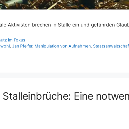
le Aktivisten brechen in Ställe ein und gefährden Glau
hutz im Fokus
erwohl
,
Jan Pfeifer
,
Manipulation von Aufnahmen
,
Staatsanwaltschaf
talleinbrüche: Eine notwe