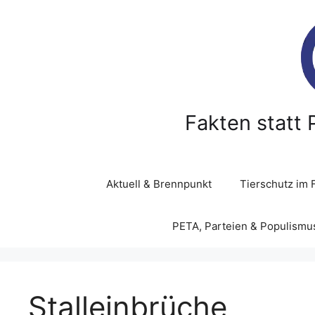
Z
u
m
I
n
h
a
Fakten statt 
l
t
s
p
Aktuell & Brennpunkt
Tierschutz im 
r
i
PETA, Parteien & Populismu
n
g
e
n
Stalleinbrüche