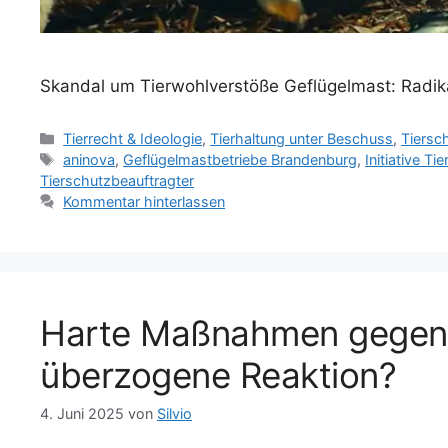
Skandal um Tierwohlverstöße Geflügelmast: Radika
K
Tierrecht & Ideologie
,
Tierhaltung unter Beschuss
,
Tiersc
a
S
aninova
,
Geflügelmastbetriebe Brandenburg
,
Initiative Ti
t
c
Tierschutzbeauftragter
e
h
Kommentar hinterlassen
g
l
o
a
r
g
i
w
e
ö
Harte Maßnahmen gegen S
n
r
t
überzogene Reaktion?
e
r
4. Juni 2025
von
Silvio