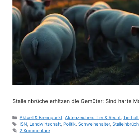
Stalleinbrüche erhitzen die Gemüter: Sind harte
K
Aktuell & Brennpunkt
,
Aktenzeichen: Tier & Recht
,
Tierhal
a
S
ISN
,
Landwirtschaft
,
Politik
,
Schweinehalter
,
Stalleinbrüc
t
c
2 Kommentare
e
h