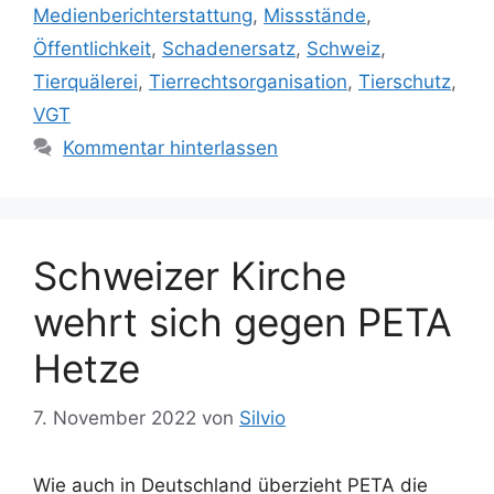
h
Medienberichterstattung
,
Missstände
,
g
l
Öffentlichkeit
,
Schadenersatz
,
Schweiz
,
o
a
r
Tierquälerei
,
Tierrechtsorganisation
,
Tierschutz
,
g
i
w
VGT
e
ö
Kommentar hinterlassen
n
r
t
e
r
Schweizer Kirche
wehrt sich gegen PETA
Hetze
7. November 2022
von
Silvio
Wie auch in Deutschland überzieht PETA die