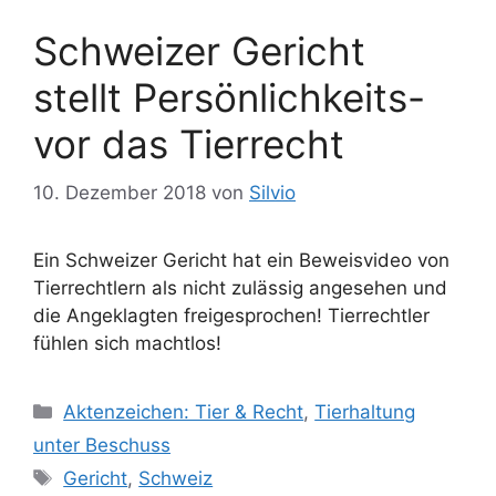
i
g
Schweizer Gericht
e
w
n
ö
stellt Persönlichkeits-
r
vor das Tierrecht
t
e
r
10. Dezember 2018
von
Silvio
Ein Schweizer Gericht hat ein Beweisvideo von
Tierrechtlern als nicht zulässig angesehen und
die Angeklagten freigesprochen! Tierrechtler
fühlen sich machtlos!
K
Aktenzeichen: Tier & Recht
,
Tierhaltung
a
unter Beschuss
t
S
Gericht
,
Schweiz
e