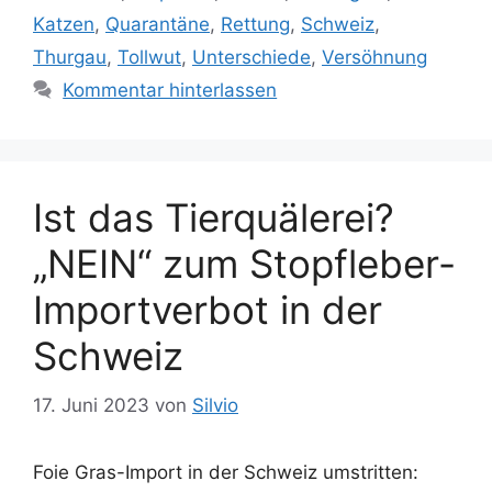
t
c
Katzen
,
Quarantäne
,
Rettung
,
Schweiz
,
e
h
Thurgau
,
Tollwut
,
Unterschiede
,
Versöhnung
g
l
Kommentar hinterlassen
o
a
r
g
i
w
e
ö
n
Ist das Tierquälerei?
r
t
„NEIN“ zum Stopfleber-
e
r
Importverbot in der
Schweiz
17. Juni 2023
von
Silvio
Foie Gras-Import in der Schweiz umstritten: