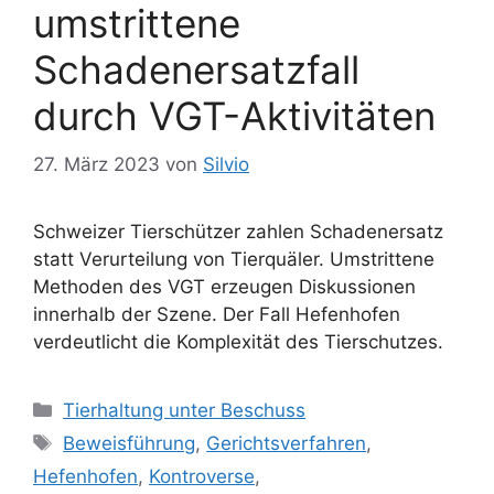
umstrittene
Schadenersatzfall
durch VGT-Aktivitäten
27. März 2023
von
Silvio
Schweizer Tierschützer zahlen Schadenersatz
statt Verurteilung von Tierquäler. Umstrittene
Methoden des VGT erzeugen Diskussionen
innerhalb der Szene. Der Fall Hefenhofen
verdeutlicht die Komplexität des Tierschutzes.
K
Tierhaltung unter Beschuss
a
S
Beweisführung
,
Gerichtsverfahren
,
t
c
Hefenhofen
,
Kontroverse
,
e