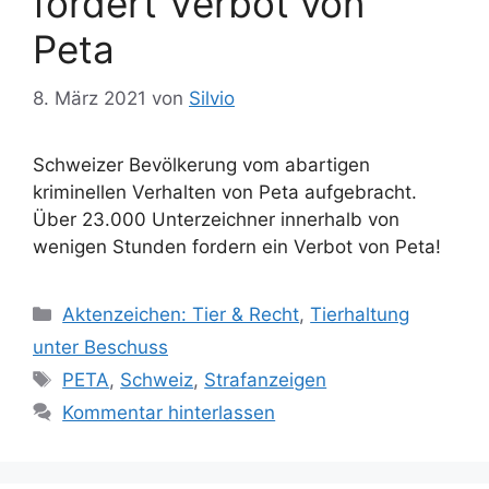
fordert Verbot von
n
r
Peta
t
e
r
8. März 2021
von
Silvio
Schweizer Bevölkerung vom abartigen
kriminellen Verhalten von Peta aufgebracht.
Über 23.000 Unterzeichner innerhalb von
wenigen Stunden fordern ein Verbot von Peta!
K
Aktenzeichen: Tier & Recht
,
Tierhaltung
a
unter Beschuss
t
S
PETA
,
Schweiz
,
Strafanzeigen
e
c
Kommentar hinterlassen
g
h
o
l
r
a