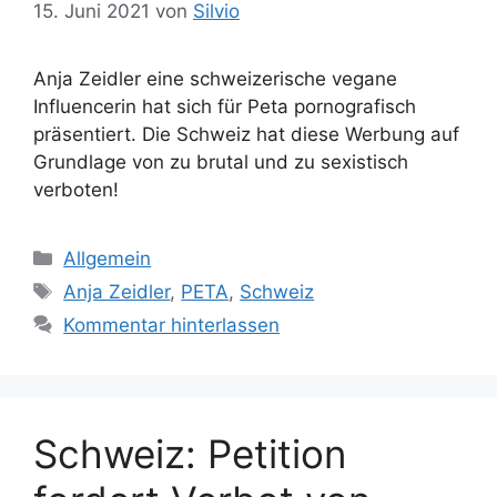
r
15. Juni 2021
von
Silvio
Anja Zeidler eine schweizerische vegane
Influencerin hat sich für Peta pornografisch
präsentiert. Die Schweiz hat diese Werbung auf
Grundlage von zu brutal und zu sexistisch
verboten!
K
Allgemein
a
S
Anja Zeidler
,
PETA
,
Schweiz
t
c
Kommentar hinterlassen
e
h
g
l
o
a
r
g
Schweiz: Petition
i
w
e
ö