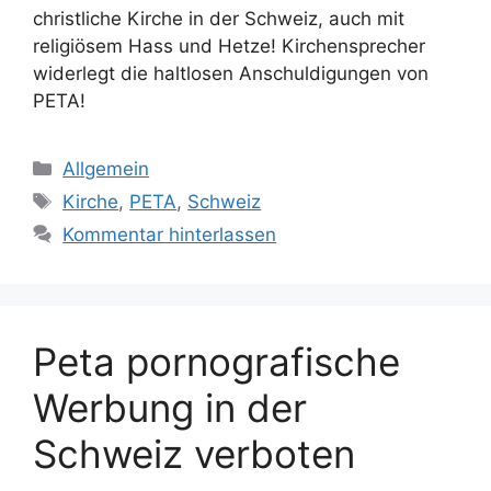
christliche Kirche in der Schweiz, auch mit
religiösem Hass und Hetze! Kirchensprecher
widerlegt die haltlosen Anschuldigungen von
PETA!
K
Allgemein
a
S
Kirche
,
PETA
,
Schweiz
t
c
Kommentar hinterlassen
e
h
g
l
o
a
r
g
Peta pornografische
i
w
e
ö
Werbung in der
n
r
Schweiz verboten
t
e