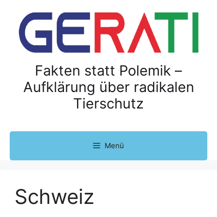
Z
u
m
I
n
h
Fakten statt Polemik –
a
Aufklärung über radikalen
l
Tierschutz
t
s
p
r
Menü
i
n
g
e
Schweiz
n