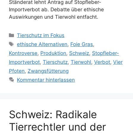
Ständerat lehnt Antrag auf Stopfleber-
Importverbot ab. Debatte über ethische
Auswirkungen und Tierwohl entfacht.
K
Tierschutz im Fokus
a
S
ethische Alternativen
,
Foie Gras
,
t
c
Kontroverse
,
Produktion
,
Schweiz
,
Stopfleber-
e
h
Importverbot
,
Tierschutz
,
Tierwohl
,
Verbot
,
Vier
g
l
Pfoten
,
Zwangsfütterung
o
a
r
Kommentar hinterlassen
g
i
w
e
ö
n
r
t
Schweiz: Radikale
e
Tierrechtler und der
r