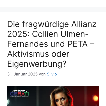
r
g
i
w
e
ö
n
Die fragwürdige Allianz
r
t
2025: Collien Ulmen-
e
r
Fernandes und PETA –
Aktivismus oder
Eigenwerbung?
31. Januar 2025
von
Silvio