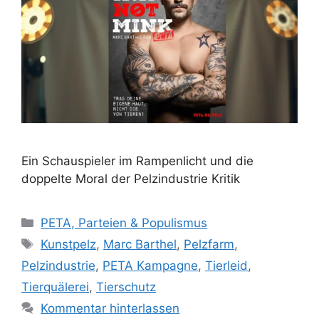
Ein Schauspieler im Rampenlicht und die
doppelte Moral der Pelzindustrie Kritik
K
PETA, Parteien & Populismus
a
S
Kunstpelz
,
Marc Barthel
,
Pelzfarm
,
t
c
Pelzindustrie
,
PETA Kampagne
,
Tierleid
,
e
h
Tierquälerei
,
Tierschutz
g
l
Kommentar hinterlassen
o
a