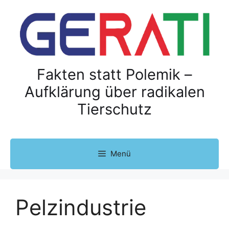
Z
u
m
I
n
h
Fakten statt Polemik –
a
Aufklärung über radikalen
l
Tierschutz
t
s
p
r
Menü
i
n
g
e
Pelzindustrie
n