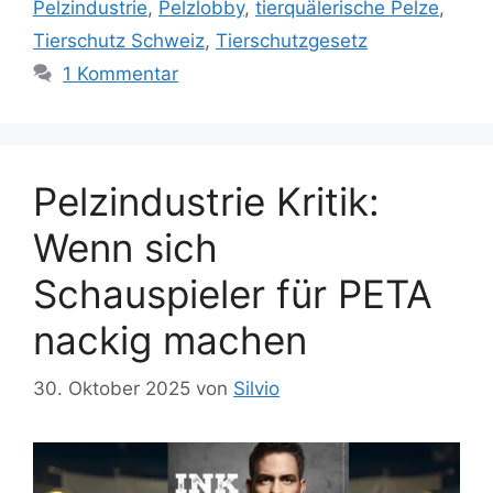
Pelzindustrie
,
Pelzlobby
,
tierquälerische Pelze
,
g
h
Tierschutz Schweiz
,
Tierschutzgesetz
o
l
r
1 Kommentar
a
i
g
e
w
n
ö
Pelzindustrie Kritik:
r
t
Wenn sich
e
r
Schauspieler für PETA
nackig machen
30. Oktober 2025
von
Silvio