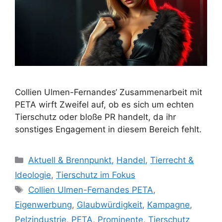
Collien Ulmen-Fernandes‘ Zusammenarbeit mit
PETA wirft Zweifel auf, ob es sich um echten
Tierschutz oder bloße PR handelt, da ihr
sonstiges Engagement in diesem Bereich fehlt.
K
Aktuell & Brennpunkt
,
Handel
,
Tierrecht &
a
Ideologie
,
Tierschutz im Fokus
t
S
Collien Ulmen-Fernandes PETA
,
e
c
Eigenwerbung
,
Glaubwürdigkeit
,
Kampagne
,
g
h
Pelzindustrie
,
PETA
,
Prominente
,
Tierschutz
o