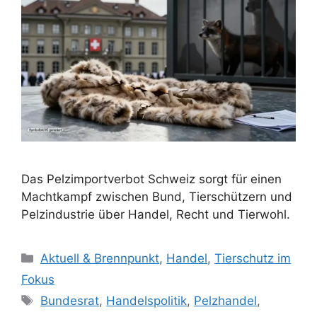
Das Pelzimportverbot Schweiz sorgt für einen
Machtkampf zwischen Bund, Tierschützern und
Pelzindustrie über Handel, Recht und Tierwohl.
K
Aktuell & Brennpunkt
,
Handel
,
Tierschutz im
a
Fokus
t
S
Bundesrat
,
Handelspolitik
,
Pelzhandel
,
e
c