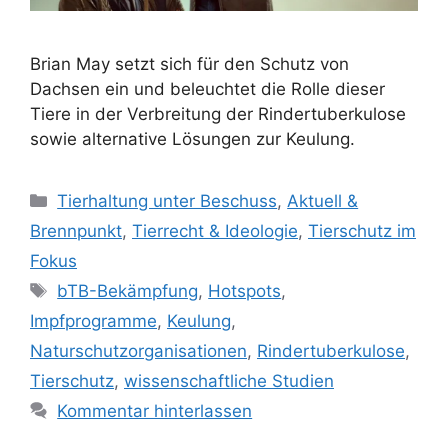
Brian May setzt sich für den Schutz von
Dachsen ein und beleuchtet die Rolle dieser
Tiere in der Verbreitung der Rindertuberkulose
sowie alternative Lösungen zur Keulung.
Kategorien
Tierhaltung unter Beschuss
,
Aktuell &
Brennpunkt
,
Tierrecht & Ideologie
,
Tierschutz im
Fokus
Schlagwörter
bTB-Bekämpfung
,
Hotspots
,
Impfprogramme
,
Keulung
,
Naturschutzorganisationen
,
Rindertuberkulose
,
Tierschutz
,
wissenschaftliche Studien
Kommentar hinterlassen