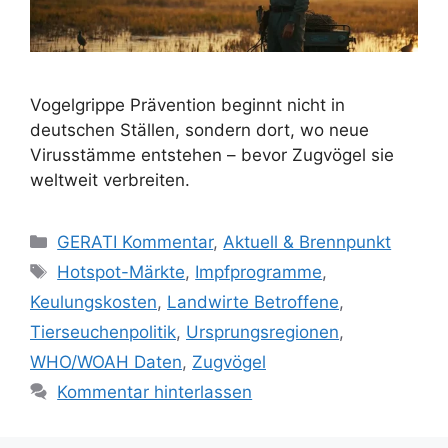
Vogelgrippe Prävention beginnt nicht in
deutschen Ställen, sondern dort, wo neue
Virusstämme entstehen – bevor Zugvögel sie
weltweit verbreiten.
Kategorien
GERATI Kommentar
,
Aktuell & Brennpunkt
Schlagwörter
Hotspot-Märkte
,
Impfprogramme
,
Keulungskosten
,
Landwirte Betroffene
,
Tierseuchenpolitik
,
Ursprungsregionen
,
WHO/WOAH Daten
,
Zugvögel
Kommentar hinterlassen