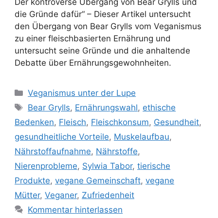
Der kontroverse Übergang von Bear Grylls und
die Gründe dafür“ – Dieser Artikel untersucht
den Übergang von Bear Grylls vom Veganismus
zu einer fleischbasierten Ernährung und
untersucht seine Gründe und die anhaltende
Debatte über Ernährungsgewohnheiten.
Kategorien
Veganismus unter der Lupe
Schlagwörter
Bear Grylls
,
Ernährungswahl
,
ethische
Bedenken
,
Fleisch
,
Fleischkonsum
,
Gesundheit
,
gesundheitliche Vorteile
,
Muskelaufbau
,
Nährstoffaufnahme
,
Nährstoffe
,
Nierenprobleme
,
Sylwia Tabor
,
tierische
Produkte
,
vegane Gemeinschaft
,
vegane
Mütter
,
Veganer
,
Zufriedenheit
Kommentar hinterlassen