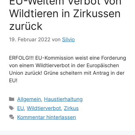
EU-Weitem Verbot von
n
r
Wildtieren in Zirkussen
t
e
zurück
r
19. Februar 2022
von
Silvio
ERFOLG!!! EU-Kommission weist eine Forderung
von einem Wildtierverbot in der Europäischen
Union zurück! Grüne scheitern mit Antrag in der
EU!
K
Allgemein
,
Haustierhaltung
a
S
EU
,
Wildtierverbot
,
Zirkus
t
c
Kommentar hinterlassen
e
h
g
l