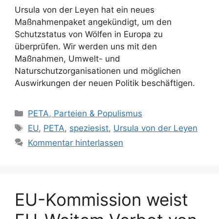
Ursula von der Leyen hat ein neues
Maßnahmenpaket angekündigt, um den
Schutzstatus von Wölfen in Europa zu
überprüfen. Wir werden uns mit den
Maßnahmen, Umwelt- und
Naturschutzorganisationen und möglichen
Auswirkungen der neuen Politik beschäftigen.
K
PETA, Parteien & Populismus
a
S
EU
,
PETA
,
speziesist
,
Ursula von der Leyen
t
c
Kommentar hinterlassen
e
h
g
l
o
a
r
g
EU-Kommission weist
i
w
e
ö