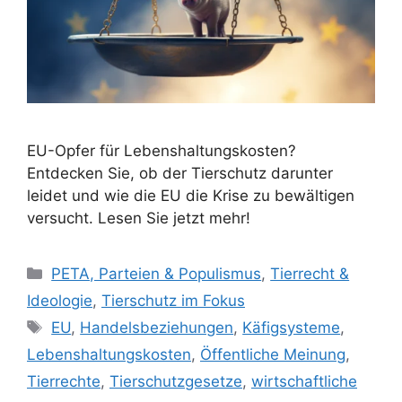
EU-Opfer für Lebenshaltungskosten?
Entdecken Sie, ob der Tierschutz darunter
leidet und wie die EU die Krise zu bewältigen
versucht. Lesen Sie jetzt mehr!
K
PETA, Parteien & Populismus
,
Tierrecht &
a
Ideologie
,
Tierschutz im Fokus
t
S
EU
,
Handelsbeziehungen
,
Käfigsysteme
,
e
c
Lebenshaltungskosten
,
Öffentliche Meinung
,
g
h
Tierrechte
,
Tierschutzgesetze
,
wirtschaftliche
o
l