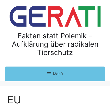
Z
u
m
I
n
h
Fakten statt Polemik –
a
Aufklärung über radikalen
l
Tierschutz
t
s
p
r
Menü
i
n
g
e
EU
n