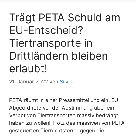
o
a
r
g
Trägt PETA Schuld am
i
w
e
ö
EU-Entscheid?
n
r
Tiertransporte in
t
e
Drittländern bleiben
r
erlaubt!
21. Januar 2022
von
Silvio
PETA räumt in einer Pressemitteilung ein, EU-
Abgeordnete vor der Abstimmung über ein
Verbot von Tiertransporten massiv bedrängt
haben zu wollen! Trotz des massiven von PETA
gesteuerten Tierrechtsterror gegen die