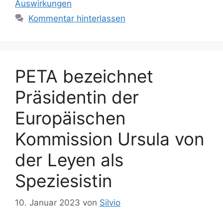
r
Auswirkungen
a
i
Kommentar hinterlassen
g
e
w
n
ö
r
t
PETA bezeichnet
e
Präsidentin der
r
Europäischen
Kommission Ursula von
der Leyen als
Speziesistin
10. Januar 2023
von
Silvio