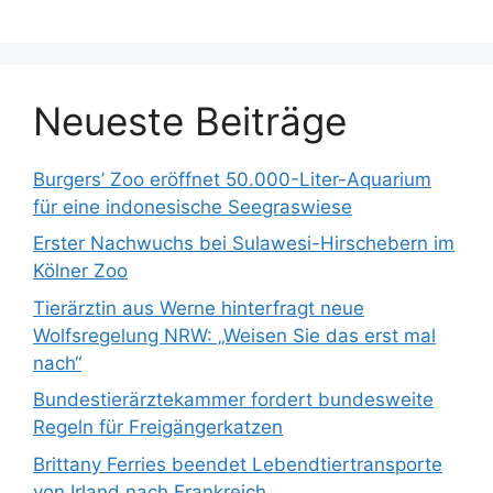
a
c
h
:
Neueste Beiträge
Burgers’ Zoo eröffnet 50.000-Liter-Aquarium
für eine indonesische Seegraswiese
Erster Nachwuchs bei Sulawesi-Hirschebern im
Kölner Zoo
Tierärztin aus Werne hinterfragt neue
Wolfsregelung NRW: „Weisen Sie das erst mal
nach“
Bundestierärztekammer fordert bundesweite
Regeln für Freigängerkatzen
Brittany Ferries beendet Lebendtiertransporte
von Irland nach Frankreich