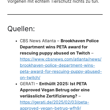
Vorgehen mit echtem Tierschutz nichts zu tun.
Quellen:
CBS News Atlanta –
Brookhaven Police
Department wins PETA award for
rescuing puppy abused on Twitch
–
https://www.cbsnews.com/atlanta/news/
brookhaven-police-department-wins-
peta-award-for-rescuing-puppy-abused-
on-twitch/
GERATI –
Enthüllt 2025: Ist PETA
Approved Vegan Betrug oder eine
verlässliche Zertifizierung?
–
https://gerati.de/2025/02/03/peta-
approved-vegan-betrug-wfh9/