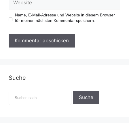
i
e
l
b
-
s
Name, E-Mail-Adresse und Website in diesem Browser
A
i
für meinen nächsten Kommentar speichern.
d
t
r
e
e
s
s
e
Suche
S
u
c
h
e
n
n