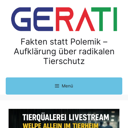
Z
u
m
I
n
h
Fakten statt Polemik –
a
Aufklärung über radikalen
l
Tierschutz
t
s
p
r
Menü
i
n
g
e
n