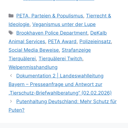
K
PETA, Parteien & Populismus
,
Tierrecht &
a
Ideologie
,
Veganismus unter der Lupe
t
S
Brookhaven Police Department
,
DeKalb
e
c
Animal Services
,
PETA Award
,
Polizeieinsatz
,
g
h
Social Media Beweise
,
Strafanzeige
o
l
r
Tierquälerei
,
Tierquälerei Twitch
,
a
i
Welpenmisshandlung
g
e
w
Dokumentation 2 | Landeswahlleitung
n
ö
Bayern – Presseanfrage und Antwort zur
r
„Tierschutz-Briefwahlberatung“ (02.02.2026)
t
Putenhaltung Deutschland: Mehr Schutz für
e
Puten?
r