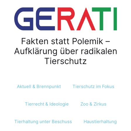
Z
u
m
I
n
Fakten statt Polemik –
h
a
Aufklärung über radikalen
l
Tierschutz
t
s
p
r
Aktuell & Brennpunkt
Tierschutz im Fokus
i
n
Tierrecht & Ideologie
Zoo & Zirkus
g
e
n
Tierhaltung unter Beschuss
Haustierhaltung