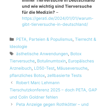
immer Tierversuche in Deutschland
und wie wichtig sind Tierversuche
für die Medizin?
–
https://gerati.de/2024/01/01/warum-
gibt-tierversuche-in-deutschland/
K
PETA, Parteien & Populismus
,
Tierrecht &
a
Ideologie
t
S
ästhetische Anwendungen
,
Botox
e
c
Tierversuche
,
Botulinumtoxin
,
Europäisches
g
h
Arzneibuch
,
LD50-Test
,
Mäuseversuche
,
o
l
r
pflanzliches Botox
,
zellbasierte Tests
a
i
Robert Marc Lehmann
g
e
w
Tierschutzkonferenz 2025 – doch PETA, GAP
n
ö
und Colin Goldner fehlen
r
Peta Anzeige gegen Rothkötter – und
t