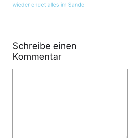
wieder endet alles im Sande
e
r
Schreibe einen
Kommentar
K
o
m
m
e
n
t
a
r