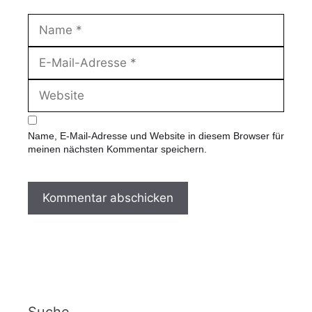
N
a
m
E
e
-
M
W
a
e
i
b
l
s
-
Name, E-Mail-Adresse und Website in diesem Browser für
i
A
meinen nächsten Kommentar speichern.
t
d
e
r
e
s
s
e