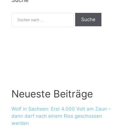
Suche
S
u
c
h
e
n
n
a
c
h
:
Neueste Beiträge
Wolf in Sachsen: Erst 4.000 Volt am Zaun –
dann darf nach einem Riss geschossen
werden