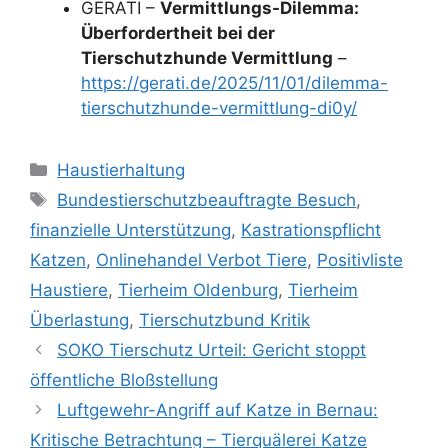
GERATI –
Vermittlungs-Dilemma:
Überfordertheit bei der
Tierschutzhunde Vermittlung
–
https://gerati.de/2025/11/01/dilemma-
tierschutzhunde-vermittlung-di0y/
Kategorien
Haustierhaltung
Schlagwörter
Bundestierschutzbeauftragte Besuch
,
finanzielle Unterstützung
,
Kastrationspflicht
Katzen
,
Onlinehandel Verbot Tiere
,
Positivliste
Haustiere
,
Tierheim Oldenburg
,
Tierheim
Überlastung
,
Tierschutzbund Kritik
SOKO Tierschutz Urteil: Gericht stoppt
öffentliche Bloßstellung
Luftgewehr-Angriff auf Katze in Bernau:
Kritische Betrachtung – Tierquälerei Katze