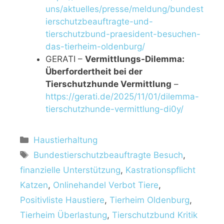
uns/aktuelles/presse/meldung/bundest
ierschutzbeauftragte-und-
tierschutzbund-praesident-besuchen-
das-tierheim-oldenburg/
GERATI –
Vermittlungs-Dilemma:
Überfordertheit bei der
Tierschutzhunde Vermittlung
–
https://gerati.de/2025/11/01/dilemma-
tierschutzhunde-vermittlung-di0y/
K
Haustierhaltung
a
S
Bundestierschutzbeauftragte Besuch
,
t
c
finanzielle Unterstützung
,
Kastrationspflicht
e
h
Katzen
,
Onlinehandel Verbot Tiere
,
g
l
Positivliste Haustiere
,
Tierheim Oldenburg
,
o
a
r
Tierheim Überlastung
,
Tierschutzbund Kritik
g