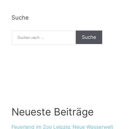
Suche
S
u
c
h
e
n
n
a
c
h
:
Neueste Beiträge
Feuerland im Zoo Leipzig: Neue Wasserwelt