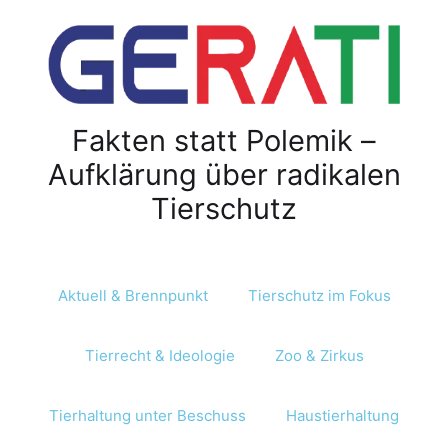
Z
u
m
I
n
Fakten statt Polemik –
h
a
Aufklärung über radikalen
l
Tierschutz
t
s
p
r
Aktuell & Brennpunkt
Tierschutz im Fokus
i
n
Tierrecht & Ideologie
Zoo & Zirkus
g
e
n
Tierhaltung unter Beschuss
Haustierhaltung