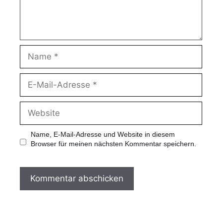
r
N
a
m
e
E
-
M
a
W
i
e
l
b
-
s
Name, E-Mail-Adresse und Website in diesem
A
i
Browser für meinen nächsten Kommentar speichern.
d
t
r
e
e
s
s
e