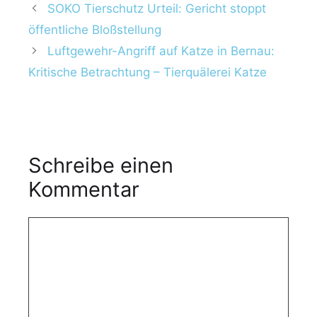
i
w
SOKO Tierschutz Urteil: Gericht stoppt
e
ö
öffentliche Bloßstellung
n
r
Luftgewehr-Angriff auf Katze in Bernau:
t
Kritische Betrachtung – Tierquälerei Katze
e
r
Schreibe einen
Kommentar
K
o
m
m
e
n
t
a