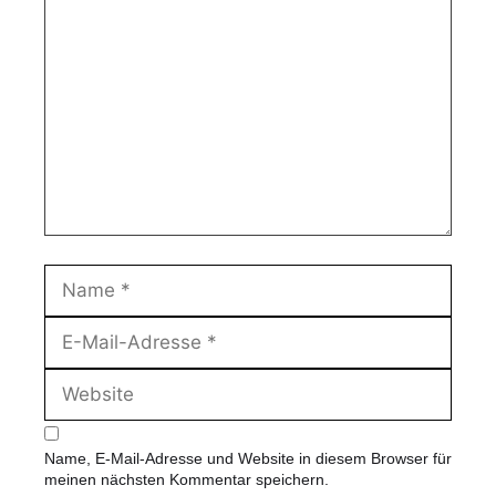
o
m
m
e
n
t
a
r
N
a
m
E
e
-
M
W
a
e
i
b
l
s
-
Name, E-Mail-Adresse und Website in diesem Browser für
i
A
meinen nächsten Kommentar speichern.
t
d