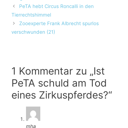
e
h
PeTA hebt Circus Roncalli in den
g
l
Tierrechtshimmel
o
a
r
Zooexperte Frank Albrecht spurlos
g
i
w
verschwunden (21)
e
ö
n
r
t
e
r
1 Kommentar zu „Ist
PeTA schuld am Tod
eines Zirkuspferdes?“
mha