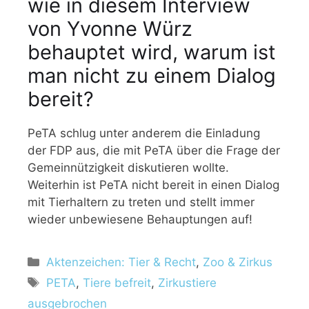
wie in diesem Interview
von Yvonne Würz
behauptet wird, warum ist
man nicht zu einem Dialog
bereit?
PeTA schlug unter anderem die Einladung
der FDP aus, die mit PeTA über die Frage der
Gemeinnützigkeit diskutieren wollte.
Weiterhin ist PeTA nicht bereit in einen Dialog
mit Tierhaltern zu treten und stellt immer
wieder unbewiesene Behauptungen auf!
K
Aktenzeichen: Tier & Recht
,
Zoo & Zirkus
a
S
PETA
,
Tiere befreit
,
Zirkustiere
t
c
ausgebrochen