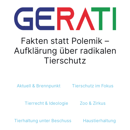
Z
u
m
I
n
Fakten statt Polemik –
h
a
Aufklärung über radikalen
l
Tierschutz
t
s
p
r
Aktuell & Brennpunkt
Tierschutz im Fokus
i
n
Tierrecht & Ideologie
Zoo & Zirkus
g
e
n
Tierhaltung unter Beschuss
Haustierhaltung