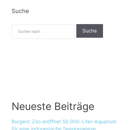
Suche
S
u
c
h
e
n
n
a
c
h
:
Neueste Beiträge
Burgers’ Zoo eröffnet 50.000-Liter-Aquarium
für eine indonesische Seegraswiese