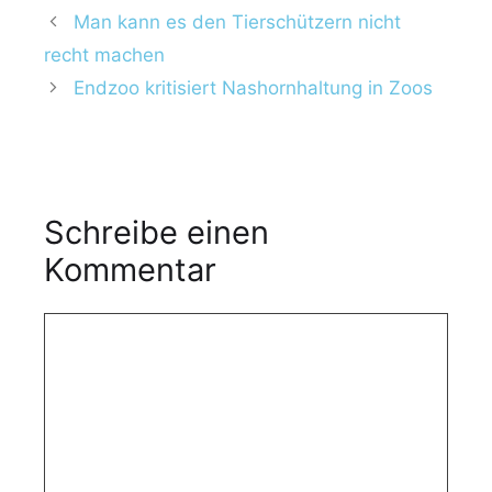
a
Man kann es den Tierschützern nicht
t
recht machen
e
Endzoo kritisiert Nashornhaltung in Zoos
g
o
r
i
e
Schreibe einen
n
Kommentar
K
o
m
m
e
n
t
a
r