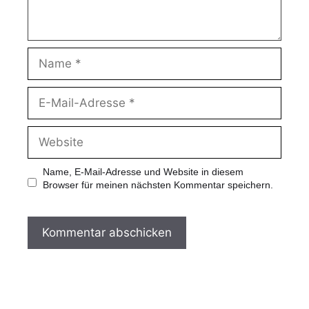
N
a
m
e
E
-
M
a
W
i
e
l
b
-
s
Name, E-Mail-Adresse und Website in diesem
A
i
Browser für meinen nächsten Kommentar speichern.
d
t
r
e
e
s
s
e