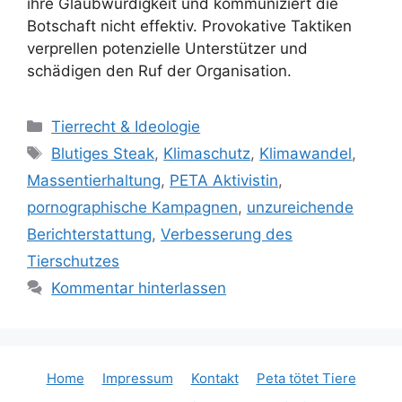
ihre Glaubwürdigkeit und kommuniziert die
Botschaft nicht effektiv. Provokative Taktiken
verprellen potenzielle Unterstützer und
schädigen den Ruf der Organisation.
Kategorien
Tierrecht & Ideologie
Schlagwörter
Blutiges Steak
,
Klimaschutz
,
Klimawandel
,
Massentierhaltung
,
PETA Aktivistin
,
pornographische Kampagnen
,
unzureichende
Berichterstattung
,
Verbesserung des
Tierschutzes
Kommentar hinterlassen
Home
Impressum
Kontakt
Peta tötet Tiere