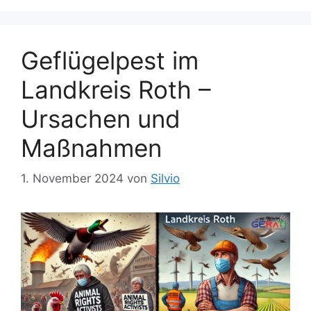
n
ö
r
t
Geflügelpest im
e
Landkreis Roth –
r
Ursachen und
Maßnahmen
1. November 2024
von
Silvio