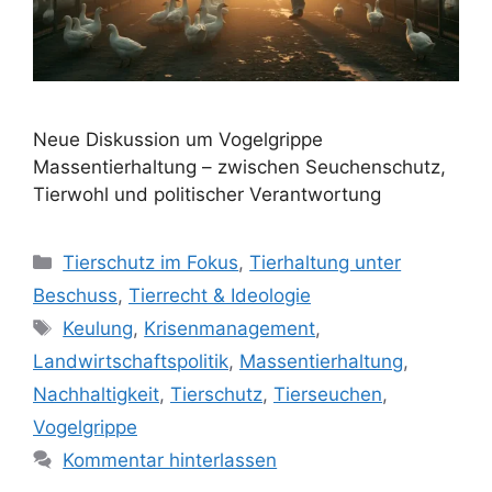
Neue Diskussion um Vogelgrippe
Massentierhaltung – zwischen Seuchenschutz,
Tierwohl und politischer Verantwortung
K
Tierschutz im Fokus
,
Tierhaltung unter
a
Beschuss
,
Tierrecht & Ideologie
t
S
Keulung
,
Krisenmanagement
,
e
c
Landwirtschaftspolitik
,
Massentierhaltung
,
g
h
Nachhaltigkeit
,
Tierschutz
,
Tierseuchen
,
o
l
r
Vogelgrippe
a
i
Kommentar hinterlassen
g
e
w