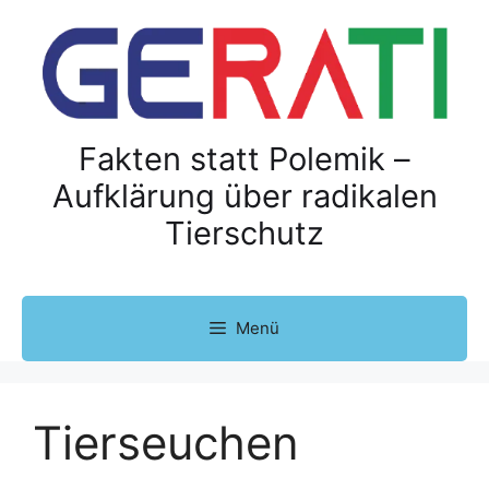
Z
u
m
I
n
h
Fakten statt Polemik –
a
Aufklärung über radikalen
l
Tierschutz
t
s
p
r
Menü
i
n
g
e
Tierseuchen
n