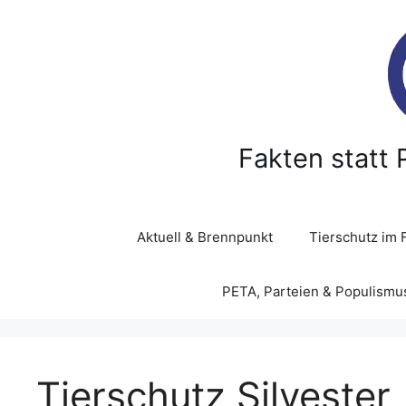
Z
u
m
I
n
h
a
Fakten statt 
l
t
s
p
Aktuell & Brennpunkt
Tierschutz im 
r
i
PETA, Parteien & Populismu
n
g
e
n
Tierschutz Silvester