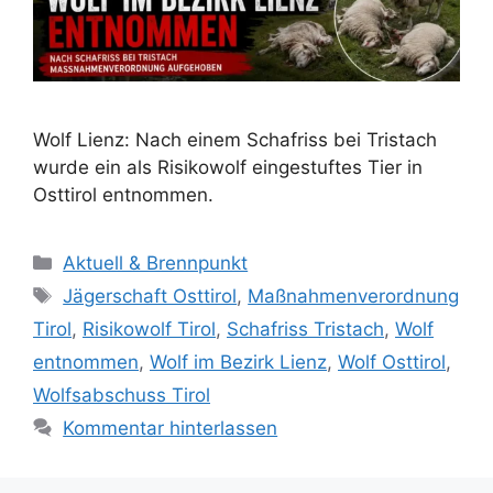
Wolf Lienz: Nach einem Schafriss bei Tristach
wurde ein als Risikowolf eingestuftes Tier in
Osttirol entnommen.
K
Aktuell & Brennpunkt
a
S
Jägerschaft Osttirol
,
Maßnahmenverordnung
t
c
Tirol
,
Risikowolf Tirol
,
Schafriss Tristach
,
Wolf
e
h
entnommen
,
Wolf im Bezirk Lienz
,
Wolf Osttirol
,
g
l
Wolfsabschuss Tirol
o
a
r
Kommentar hinterlassen
g
i
w
e
ö