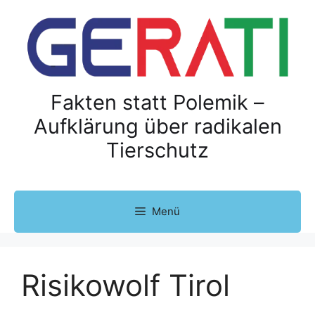
Z
u
m
I
n
h
Fakten statt Polemik –
a
Aufklärung über radikalen
l
Tierschutz
t
s
p
r
Menü
i
n
g
e
Risikowolf Tirol
n