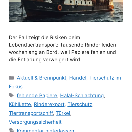
Der Fall zeigt die Risiken beim
Lebendtiertransport: Tausende Rinder leiden
wochenlang an Bord, weil Papiere fehlen und
die Entladung verweigert wird.
K
Aktuell & Brennpunkt
,
Handel
,
Tierschutz im
a
Fokus
t
S
fehlende Papiere
,
Halal-Schlachtung
,
e
c
Kühlkette
,
Rinderexport
,
Tierschutz
,
g
h
Tiertransportschiff
,
Türkei
,
o
l
r
Versorgungssicherheit
a
i
Kommentar hinterlassen
g