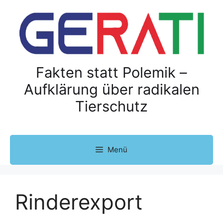
Z
u
m
I
n
h
Fakten statt Polemik –
a
Aufklärung über radikalen
l
Tierschutz
t
s
p
r
Menü
i
n
g
e
Rinderexport
n