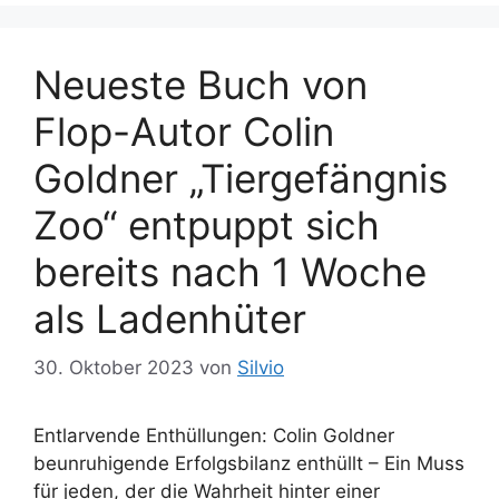
i
w
e
ö
n
Neueste Buch von
r
t
Flop-Autor Colin
e
r
Goldner „Tiergefängnis
Zoo“ entpuppt sich
bereits nach 1 Woche
als Ladenhüter
30. Oktober 2023
von
Silvio
Entlarvende Enthüllungen: Colin Goldner
beunruhigende Erfolgsbilanz enthüllt – Ein Muss
für jeden, der die Wahrheit hinter einer