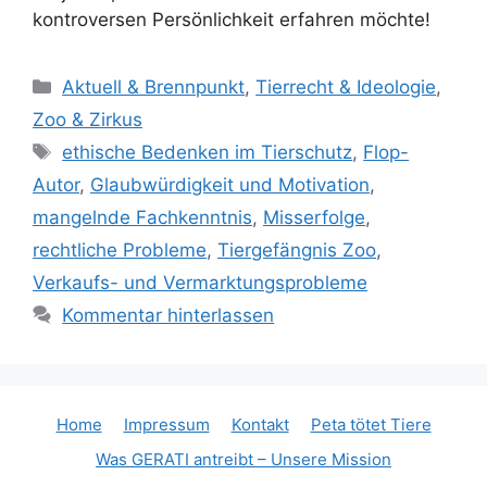
kontroversen Persönlichkeit erfahren möchte!
K
Aktuell & Brennpunkt
,
Tierrecht & Ideologie
,
a
Zoo & Zirkus
t
S
ethische Bedenken im Tierschutz
,
Flop-
e
c
Autor
,
Glaubwürdigkeit und Motivation
,
g
h
mangelnde Fachkenntnis
,
Misserfolge
,
o
l
r
rechtliche Probleme
,
Tiergefängnis Zoo
,
a
i
Verkaufs- und Vermarktungsprobleme
g
e
w
Kommentar hinterlassen
n
ö
r
t
e
Home
Impressum
Kontakt
Peta tötet Tiere
r
Was GERATI antreibt – Unsere Mission