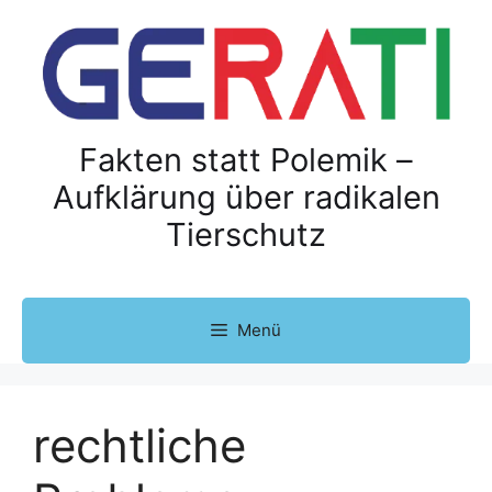
Z
u
m
I
n
h
Fakten statt Polemik –
a
Aufklärung über radikalen
l
Tierschutz
t
s
p
r
Menü
i
n
g
e
rechtliche
n