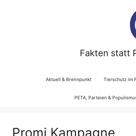
Z
u
m
I
n
h
a
Fakten statt 
l
t
s
p
Aktuell & Brennpunkt
Tierschutz im 
r
i
PETA, Parteien & Populismu
n
g
e
n
Promi Kampagne